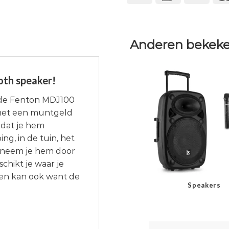
Anderen bekeke
oth speaker!
 de Fenton MDJ100
 met een muntgeld
odat je hem
ing, in de tuin, het
n neem je hem door
hikt je waar je
en kan ook want de
Speakers