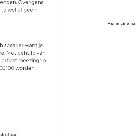
ienden. Overigens
f je wel of geen
Home cinema
h speaker want je
ke. Met behulp van
 artiest meezingen.
 MDJ100 worden
akelaar)