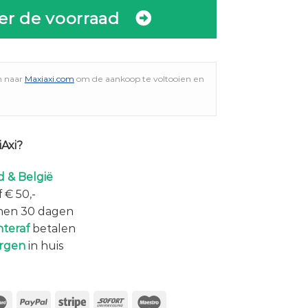
er de voorraad
n naar
Maxiaxi.com
om de aankoop te voltooien en
Axi?
 & België
 € 50,-
nen 30 dagen
hteraf
betalen
rgen
in huis