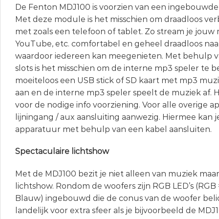
De Fenton MDJ100 is voorzien van een ingebouwde
Met deze module is het misschien om draadloos ve
met zoals een telefoon of tablet. Zo stream je jouw 
YouTube, etc. comfortabel en geheel draadloos na
waardoor iedereen kan meegenieten. Met behulp 
slots is het misschien om de interne mp3 speler te b
moeiteloos een USB stick of SD kaart met mp3 muz
aan en de interne mp3 speler speelt de muziek af. H
voor de nodige info voorziening. Voor alle overige 
lijningang / aux aansluiting aanwezig. Hiermee kan j
apparatuur met behulp van een kabel aansluiten.
Spectaculaire lichtshow
Met de MDJ100 bezit je niet alleen van muziek maa
lichtshow. Rondom de woofers zijn RGB LED’s (RGB
Blauw) ingebouwd die de conus van de woofer belic
landelijk voor extra sfeer als je bijvoorbeeld de MDJ