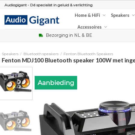
Skip
Audiogigant - Dé specialist in geluid & verlichting
to
Home & HiFi
Speakers
content
Accessoires
Bezorging in NL & BE
Speakers
/
Bluetooth speakers
/
Fenton Bluetooth Speakers
Fenton MDJ100 Bluetooth speaker 100W met ing
Aanbieding