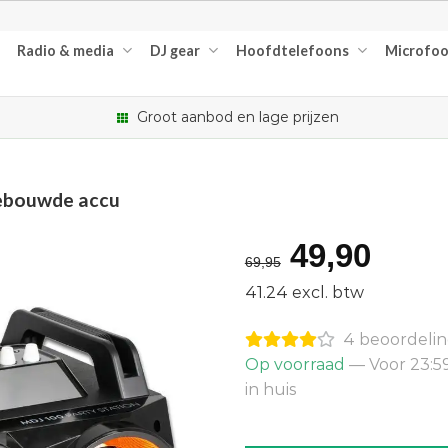
Radio & media
DJ gear
Hoofdtelefoons
Microfo
Groot aanbod en lage prijzen
ebouwde accu
Oorspron
Huid
49,90
69,95
prijs
prijs
41.24 excl. btw
was:
is:
4 beoordeli
€69,95.
€49,
Op voorraad
— Voor 23:5
in huis