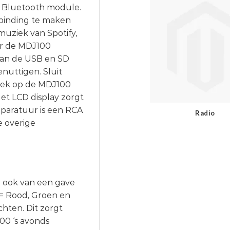
 Bluetooth module.
rbinding te maken
muziek van Spotify,
ar de MDJ100
van de USB en SD
enuttigen. Sluit
iek op de MDJ100
et LCD display zorgt
apparatuur is een RCA
Radio
e overige
r ook van een gave
 = Rood, Groen en
hten. Dit zorgt
100 ‘s avonds