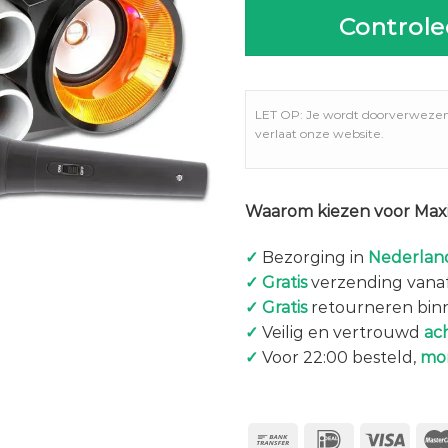
Controle
LET OP: Je wordt doorverweze
verlaat onze website.
Waarom kiezen voor Maxi
✓
Bezorging in
Nederland
✓
Gratis
verzending vanaf
✓
Gratis
retourneren bin
✓
Veilig en vertrouwd
ac
✓
Voor 22:00 besteld,
mo