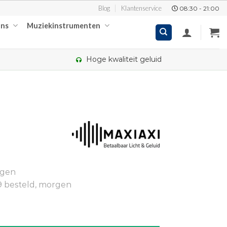
Blog
Klantenservice
08:30 - 21:00
ons
Muziekinstrumenten
Hoge kwaliteit geluid
kelijke
ige
ngen
90.
9 besteld, morgen