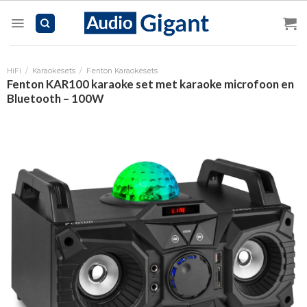
Skip
to
content
HiFi
/
Karaokesets
/
Fenton Karaokesets
Fenton KAR100 karaoke set met karaoke microfoon en
Bluetooth – 100W