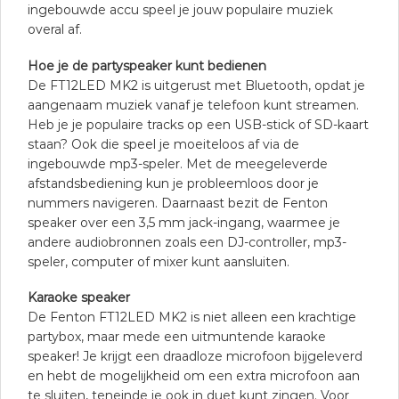
ingebouwde accu speel je jouw populaire muziek
overal af.
Hoe je de partyspeaker kunt bedienen
De FT12LED MK2 is uitgerust met Bluetooth, opdat je
aangenaam muziek vanaf je telefoon kunt streamen.
Heb je je populaire tracks op een USB-stick of SD-kaart
staan? Ook die speel je moeiteloos af via de
ingebouwde mp3-speler. Met de meegeleverde
afstandsbediening kun je probleemloos door je
nummers navigeren. Daarnaast bezit de Fenton
speaker over een 3,5 mm jack-ingang, waarmee je
andere audiobronnen zoals een DJ-controller, mp3-
speler, computer of mixer kunt aansluiten.
Karaoke speaker
De Fenton FT12LED MK2 is niet alleen een krachtige
partybox, maar mede een uitmuntende karaoke
speaker! Je krijgt een draadloze microfoon bijgeleverd
en hebt de mogelijkheid om een extra microfoon aan
te sluiten, teneinde je ook in duet kunt zingen. Voor