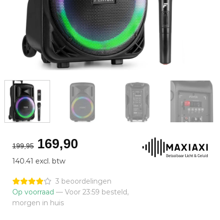
Oorspronkelijke
Huidige
169,90
199,95
prijs
prijs
140.41 excl. btw
was:
is:
€199,95.
€169,90.
3 beoordelingen
Op voorraad
— Voor 23:59 besteld,
morgen in huis