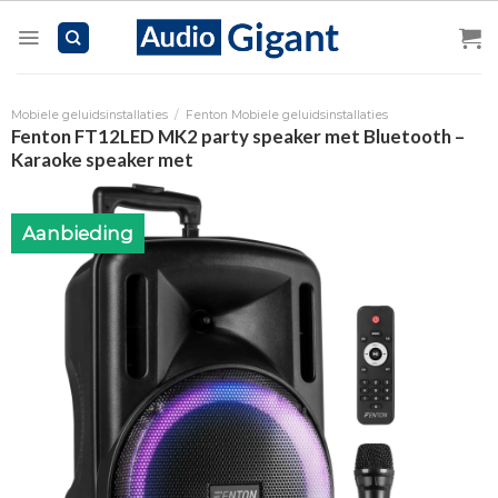
Skip
to
content
Mobiele geluidsinstallaties
/
Fenton Mobiele geluidsinstallaties
Fenton FT12LED MK2 party speaker met Bluetooth –
Karaoke speaker met
Aanbieding