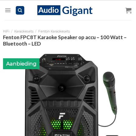
Skip
to
content
HiFi
/
Karaokesets
/
Fenton Karaokesets
Fenton FPC8T Karaoke Speaker op accu – 100 Watt –
Bluetooth – LED
Aanbieding