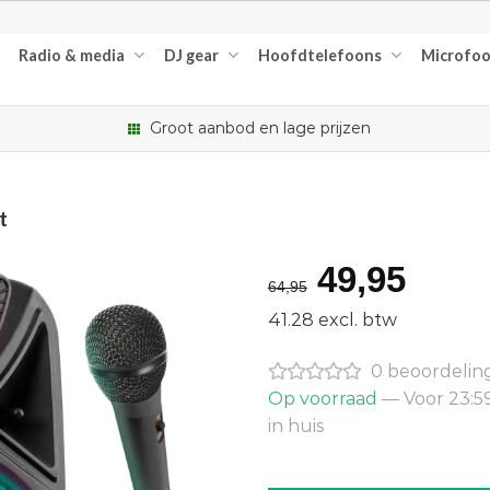
Radio & media
DJ gear
Hoofdtelefoons
Microfo
Groot aanbod en lage prijzen
t
Oorspron
Huid
49,95
64,95
prijs
prijs
41.28 excl. btw
was:
is:
0 beoordelin
€64,95.
€49,
Op voorraad
— Voor 23:5
in huis