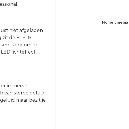
essional.
Home cinema
ust niet afgeladen
g zit de FT8JB
waken. Rondom de
 LED lichteffect.
 er immers 2
h van stereo geluid
 geluid maar bezit je