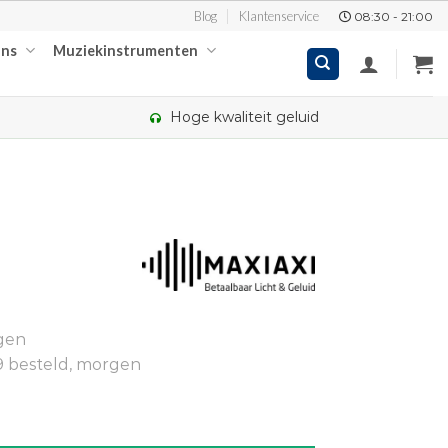
Blog
Klantenservice
08:30 - 21:00
ons
Muziekinstrumenten
Hoge kwaliteit geluid
kelijke
ige
gen
95.
9 besteld, morgen