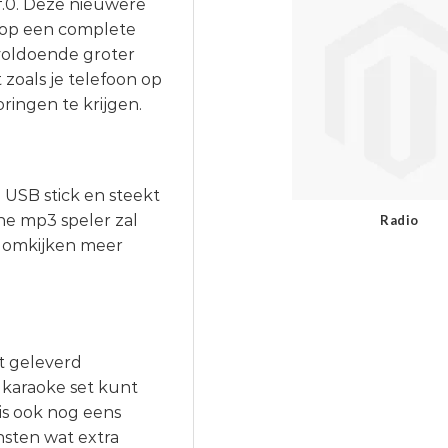
f.0. Deze nieuwere
er op een complete
voldoende groter
zoals je telefoon op
ringen te krijgen.
USB stick en steekt
ne mp3 speler zal
Radio
n omkijken meer
t geleverd
 karaoke set kunt
is ook nog eens
nsten wat extra