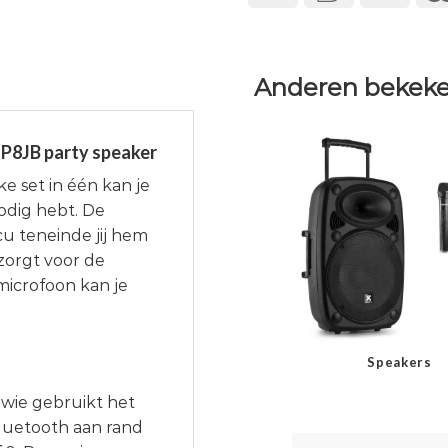
Anderen bekeke
FP8JB party speaker
e set in één kan je
odig hebt. De
u teneinde jij hem
zorgt voor de
icrofoon kan je
Speakers
wie gebruikt het
Bluetooth aan rand