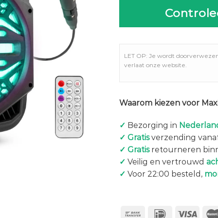
Controle
LET OP: Je wordt doorverweze
verlaat onze website.
Waarom kiezen voor Maxi
✓
Bezorging in
Nederland
✓
Gratis
verzending vanaf
✓
Gratis
retourneren bin
✓
Veilig en vertrouwd
ac
✓
Voor 22:00 besteld,
mo