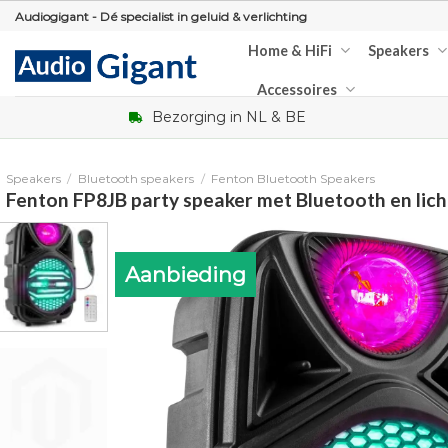
Skip
Audiogigant - Dé specialist in geluid & verlichting
to
Home & HiFi
Speakers
content
Accessoires
Bezorging in NL & BE
Speakers
/
Bluetooth speakers
/
Fenton Bluetooth Speakers
Fenton FP8JB party speaker met Bluetooth en lich
Aanbieding