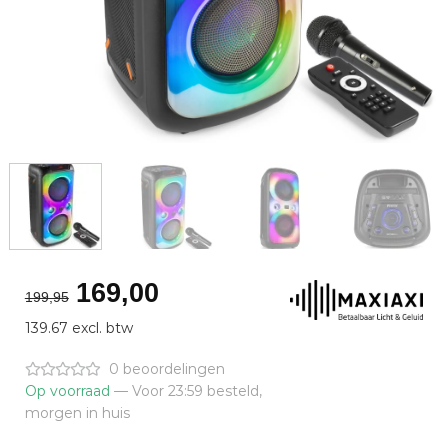
Oorspronkelijke
Huidige
169,00
199,95
prijs
prijs
139.67 excl. btw
was:
is:
€199,95.
€169,00.
0 beoordelingen
Op voorraad
— Voor 23:59 besteld,
morgen in huis