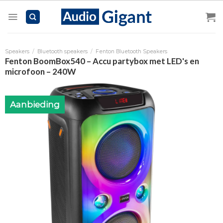
Skip
to
content
Speakers
/
Bluetooth speakers
/
Fenton Bluetooth Speakers
Fenton BoomBox540 – Accu partybox met LED's en
microfoon – 240W
Aanbieding