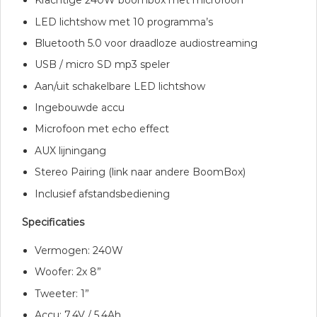
Krachtige 240W boombox met microfoon
LED lichtshow met 10 programma’s
Bluetooth 5.0 voor draadloze audiostreaming
USB / micro SD mp3 speler
Aan/uit schakelbare LED lichtshow
Ingebouwde accu
Microfoon met echo effect
AUX lijningang
Stereo Pairing (link naar andere BoomBox)
Inclusief afstandsbediening
Specificaties
Vermogen: 240W
Woofer: 2x 8”
Tweeter: 1”
Accu: 7.4V / 5.4Ah