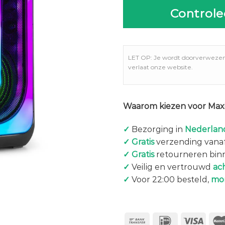
Controle
LET OP: Je wordt doorverweze
verlaat onze website.
Waarom kiezen voor Maxi
✓
Bezorging in
Nederland
✓
Gratis
verzending vanaf
✓
Gratis
retourneren bin
✓
Veilig en vertrouwd
ac
✓
Voor 22:00 besteld,
mo