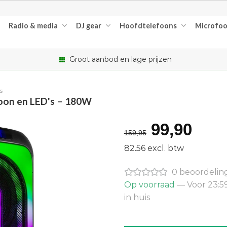
Radio & media
DJ gear
Hoofdtelefoons
Microfo
Groot aanbod en lage prijzen
s
oon en LED's – 180W
Oorspron
Hui
99,90
159,95
prijs
prijs
82.56 excl. btw
was:
is:
0 beoordelin
€159,95.
€99
Op voorraad
— Voor 23:5
in huis