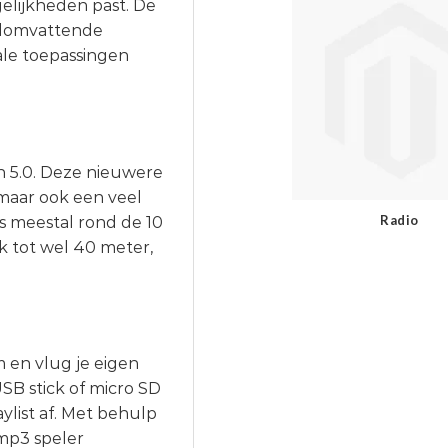
elijkheden past. De
elomvattende
ale toepassingen
 5.0. Deze nieuwere
 maar ook een veel
Radio
s meestal rond de 10
k tot wel 40 meter,
en vlug je eigen
USB stick of micro SD
list af. Met behulp
mp3 speler