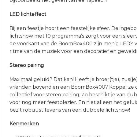
bijvoorbeeld het geven van een speech.
LED lichteffect
Bij een feestje hoort een feestelijke sfeer. De ing
lichtshow met 10 programma’s zorgt voor een sfeer
de voorkant van de BoomBox400 zijn menig LED’s v
ritme van de muziek voor een decoratief en geweld
Stereo pairing
Maximaal geluid? Dat kan! Heeft je broer(tje), zus(je
vrienden bovendien een BoomBox400? Koppel ze d
collectief voor stereo pairing. Zo beschikt je van du
voor nog meer feestplezier. En niet alleen het gelui
bezit robuust tevens van een dubbele lichtshow!
Kenmerken