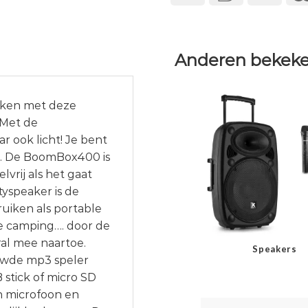
Anderen bekeke
ukken met deze
 Met de
 ook licht! Je bent
n. De BoomBox400 is
vrij als het gaat
tyspeaker is de
iken als portable
de camping…. door de
al mee naartoe.
Speakers
ouwde mp3 speler
 stick of micro SD
en microfoon en