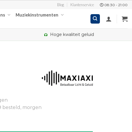
Blog
Klantenservice
08:30 - 21:00
ons
Muziekinstrumenten
Hoge kwaliteit geluid
kelijke
dige
gen
,90.
9 besteld, morgen