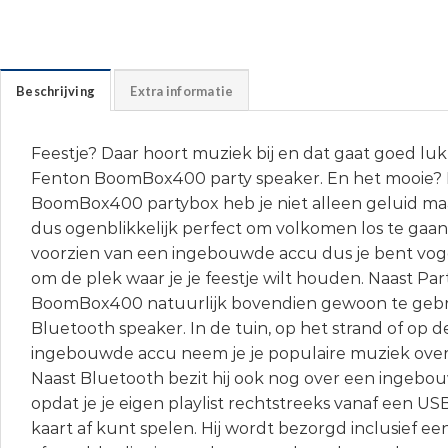
Beschrijving
Extra informatie
Feestje? Daar hoort muziek bij en dat gaat goed l
Fenton BoomBox400 party speaker. En het mooie?
BoomBox400 partybox heb je niet alleen geluid maar
dus ogenblikkelijk perfect om volkomen los te gaa
voorzien van een ingebouwde accu dus je bent vogel
om de plek waar je je feestje wilt houden. Naast Par
BoomBox400 natuurlijk bovendien gewoon te gebru
Bluetooth speaker. In de tuin, op het strand of op 
ingebouwde accu neem je je populaire muziek over
Naast Bluetooth bezit hij ook nog over een ingeb
opdat je je eigen playlist rechtstreeks vanaf een USB
kaart af kunt spelen. Hij wordt bezorgd inclusief e