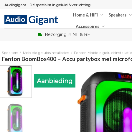
Skip
Audiogigant - Dé specialist in geluid & verlichting
to
Home & HiFi
Speakers
content
Accessoires
Bezorging in NL & BE
Speakers
/
Mobiele geluidsinstallaties
/
Fenton Mobiele geluidsinstallatie
Fenton BoomBox400 – Accu partybox met microf
Aanbieding