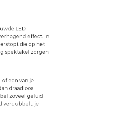
ebouwde LED
verhogend effect. In
erstopt die op het
ig spektakel zorgen.
) of een van je
an draadloos
bbel zoveel geluid
d verdubbelt, je