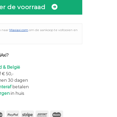
er de voorraad
n naar
Maxiaxi.com
om de aankoop te voltooien en
Axi?
 & België
 € 50,-
nen 30 dagen
hteraf
betalen
rgen
in huis