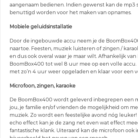
aangenaam bedienen. Indien gewenst kan de mp3 s
benuttigd worden voor het maken van opnames.
Mobiele geluidsinstallatie
Door de ingebouwde accu neem je de BoomBox400
naartoe. Feesten, muziek luisteren of zingen / karao
en dus ook overal waar je maar wilt. Afhankelijk va
BoomBox400 tot wel 8 uur mee op een volle accu. 
met zo’n 4 uur weer opgeladen en klaar voor een 
Microfoon, zingen, karaoke
De BoomBox400 wordt geleverd inbegrepen een mic
jou, je familie en/of vrienden de mogelijkheid om m
muziek. Zo wordt een feestelijke avond nóg leuker
echo effect kan je de zang net even wat effect me
fantastische klank. Uiteraard kan de microfoon ook