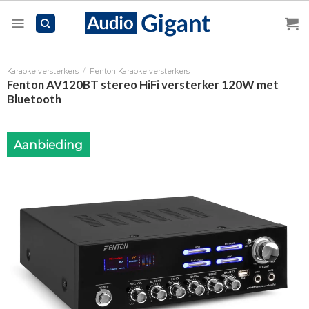
Skip
to
content
Karaoke versterkers
/
Fenton Karaoke versterkers
Fenton AV120BT stereo HiFi versterker 120W met
Bluetooth
Aanbieding