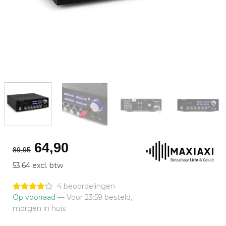
Oorspronkelijke
Huidige
64,90
89,95
prijs
prijs
53.64 excl. btw
was:
is:
€89,95.
€64,90.
4 beoordelingen
Op voorraad
— Voor 23:59 besteld,
morgen in huis