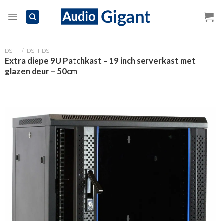
Skip
to
content
DS-IT
/
DS-IT DS-IT
Extra diepe 9U Patchkast – 19 inch serverkast met
glazen deur – 50cm