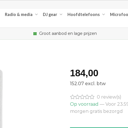
Radio & media
DJ gear
Hoofdtelefoons
Microfo
Groot aanbod en lage prijzen
184,00
152.07 excl. btw
0 review(s)
Op voorraad
— Voor 23.59
morgen gratis bezorgd