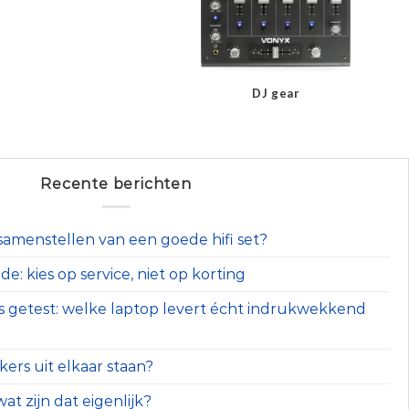
DJ gear
Recente berichten
t samenstellen van een goede hifi set?
e: kies op service, niet op korting
s getest: welke laptop levert écht indrukwekkend
ers uit elkaar staan?
at zijn dat eigenlijk?