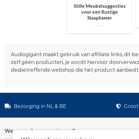
Stille Meubelsuggesties
voor een Rustige
Slaapkamer
Audiogigant maakt gebruik van affiliate links, dit
zelf géén producten, je wordt hiervoor doorverwe
desbetreffende webshop die het product aanbiedt
Bezorging in NL & BE
Groot 
Waarom shoppen via ons?