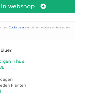
 in webshop
n naar
Coolblue.nl
om de aankoop te voltooien en
lblue?
rgen in huis
BE
 dagen
eden klanten
1