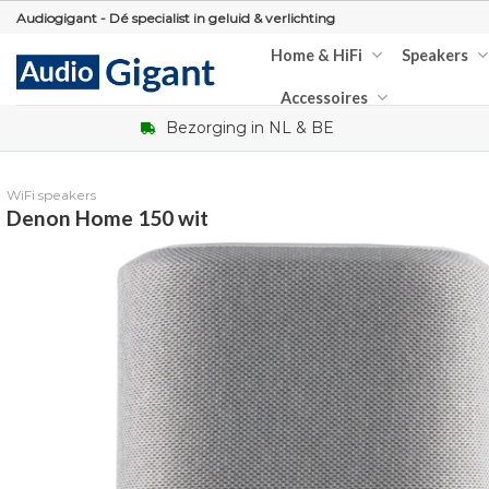
Skip
Audiogigant - Dé specialist in geluid & verlichting
to
Home & HiFi
Speakers
content
Accessoires
Bezorging in NL & BE
WiFi speakers
Denon Home 150 wit