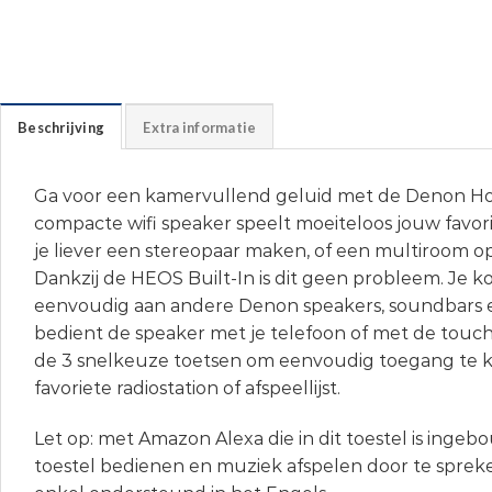
Beschrijving
Extra informatie
Ga voor een kamervullend geluid met de Denon H
compacte wifi speaker speelt moeiteloos jouw favor
je liever een stereopaar maken, of een multiroom op
Dankzij de HEOS Built-In is dit geen probleem. Je k
eenvoudig aan andere Denon speakers, soundbars e
bedient de speaker met je telefoon of met de touc
de 3 snelkeuze toetsen om eenvoudig toegang te kr
favoriete radiostation of afspeellijst.
Let op: met Amazon Alexa die in dit toestel is ingeb
toestel bedienen en muziek afspelen door te spreke