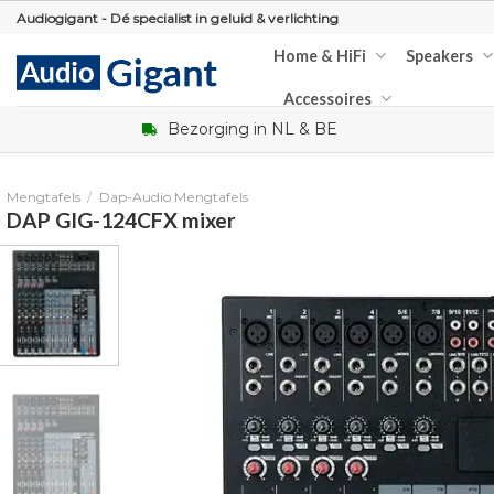
Skip
Audiogigant - Dé specialist in geluid & verlichting
to
Home & HiFi
Speakers
content
Accessoires
Bezorging in NL & BE
Mengtafels
/
Dap-Audio Mengtafels
DAP GIG-124CFX mixer