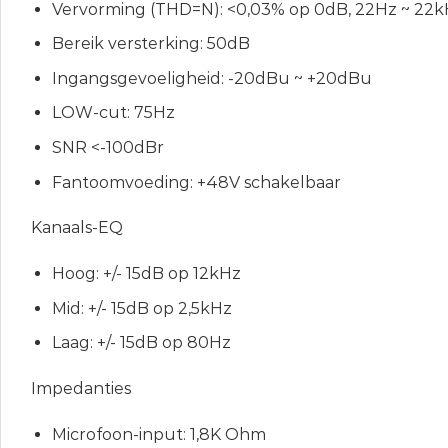
Vervorming (THD=N): <0,03% op 0dB, 22Hz ~ 22
Bereik versterking: 50dB
Ingangsgevoeligheid: -20dBu ~ +20dBu
LOW-cut: 75Hz
SNR <-100dBr
Fantoomvoeding: +48V schakelbaar
Kanaals-EQ
Hoog: +/- 15dB op 12kHz
Mid: +/- 15dB op 2,5kHz
Laag: +/- 15dB op 80Hz
Impedanties
Microfoon-input: 1,8K Ohm