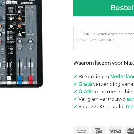
Bestel
LET OP: Je wordt doorverweze
verlaat onze website.
Waarom kiezen voor Maxi
✓
Bezorging in
Nederland
✓
Gratis
verzending vanaf
✓
Gratis
retourneren bin
✓
Veilig en vertrouwd
ac
✓
Voor 22:00 besteld,
mo