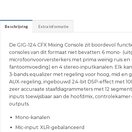
Beschrijving
Extra informatie
De GIG-124 CFX Mixing Console zit boordevol functi
consoles van dit formaat niet bevatten: 6 mono- (ui
microfoonvoorversterkers met prima weinig ruis en 
fantoomvoeding) en 4 stereo-inputkanalen. Elk kana
3-bands equalizer met regeling voor hoog, mid en g
AUX-regeling, ingebouwd 24-bit DSP-effect met 100
zeer accuraate staafdiagrammeters met 12 segment
inputs toewijsbaar aan de hoofdmix, controlekamer-
outputs.
Mono-kanalen
Mic-input: XLR-gebalanceerd