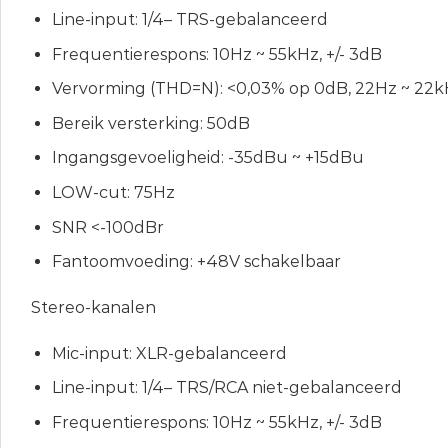
Line-input: 1/4– TRS-gebalanceerd
Frequentierespons: 10Hz ~ 55kHz, +/- 3dB
Vervorming (THD=N): <0,03% op 0dB, 22Hz ~ 22
Bereik versterking: 50dB
Ingangsgevoeligheid: -35dBu ~ +15dBu
LOW-cut: 75Hz
SNR <-100dBr
Fantoomvoeding: +48V schakelbaar
Stereo-kanalen
Mic-input: XLR-gebalanceerd
Line-input: 1/4– TRS/RCA niet-gebalanceerd
Frequentierespons: 10Hz ~ 55kHz, +/- 3dB