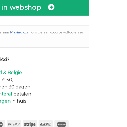
 in webshop
n naar
Maxiaxi.com
om de aankoop te voltooien en
Axi?
 & België
 € 50,-
nen 30 dagen
hteraf
betalen
rgen
in huis