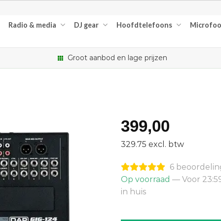
Radio & media
DJ gear
Hoofdtelefoons
Microfo
Groot aanbod en lage prijzen
399,00
329.75 excl. btw
6 beoordeli
Op voorraad
— Voor 23:5
in huis