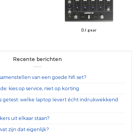
DJ gear
Recente berichten
t samenstellen van een goede hifi set?
e: kies op service, niet op korting
s getest: welke laptop levert écht indrukwekkend
ers uit elkaar staan?
at zijn dat eigenlijk?