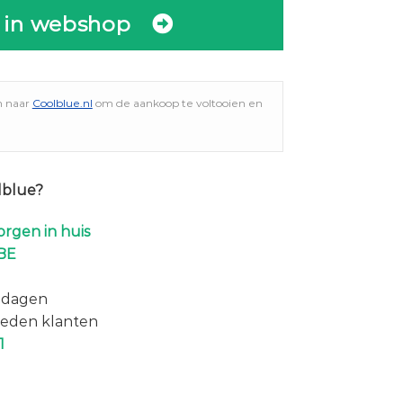
 in webshop
n naar
Coolblue.nl
om de aankoop te voltooien en
lblue?
rgen in huis
BE
 dagen
eden klanten
1