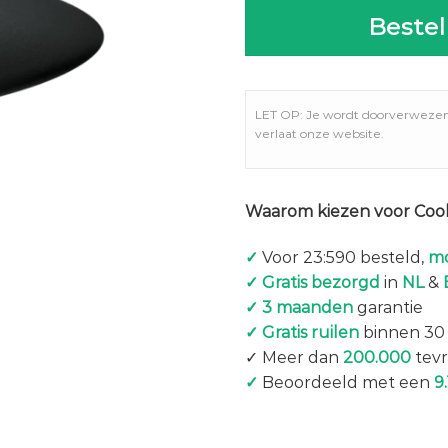
Bestel
LET OP: Je wordt doorverweze
verlaat onze website.
Waarom kiezen voor Coo
✓
Voor 23:590 besteld,
mo
✓ Gratis bezorgd
in
NL
&
✓ 3 maanden
garantie
✓ Gratis ruilen
binnen 30
✓ Meer dan
200.000
tevr
✓
Beoordeeld met een
9.