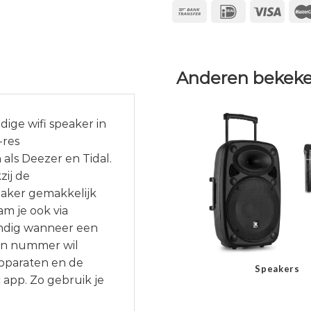
Anderen bekeke
dige wifi speaker in
-res
ls Deezer en Tidal.
zij de
eaker gemakkelijk
am je ook via
handig wanneer een
een nummer wil
apparaten en de
Speakers
app. Zo gebruik je