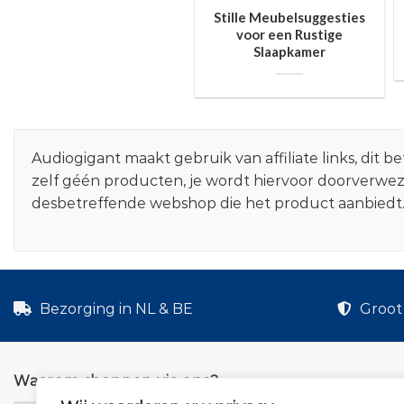
Stille Meubelsuggesties
voor een Rustige
Slaapkamer
Audiogigant maakt gebruik van affiliate links, dit
zelf géén producten, je wordt hiervoor doorverwe
desbetreffende webshop die het product aanbiedt
Bezorging in NL & BE
Groot 
Waarom shoppen via ons?