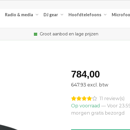
Radio & media
DJ gear
Hoofdtelefoons
Microfo
Groot aanbod en lage prijzen
784,00
647.93 excl. btw
11 review(s)
Op voorraad
— Voor 23.59
morgen gratis bezorgd