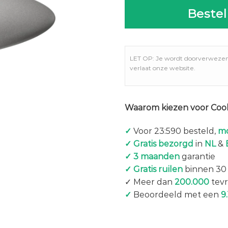
Bestel
LET OP: Je wordt doorverweze
verlaat onze website.
Waarom kiezen voor Coo
✓
Voor 23:590 besteld,
mo
✓ Gratis bezorgd
in
NL
&
✓ 3 maanden
garantie
✓ Gratis ruilen
binnen 30
✓ Meer dan
200.000
tevr
✓
Beoordeeld met een
9.