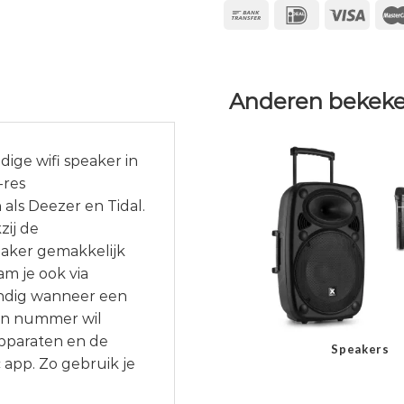
Anderen bekeke
dige wifi speaker in
-res
ls Deezer en Tidal.
zij de
eaker gemakkelijk
am je ook via
handig wanneer een
een nummer wil
apparaten en de
Speakers
app. Zo gebruik je