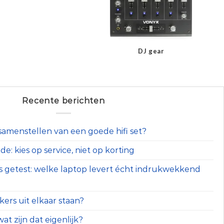
DJ gear
Recente berichten
t samenstellen van een goede hifi set?
e: kies op service, niet op korting
s getest: welke laptop levert écht indrukwekkend
ers uit elkaar staan?
at zijn dat eigenlijk?