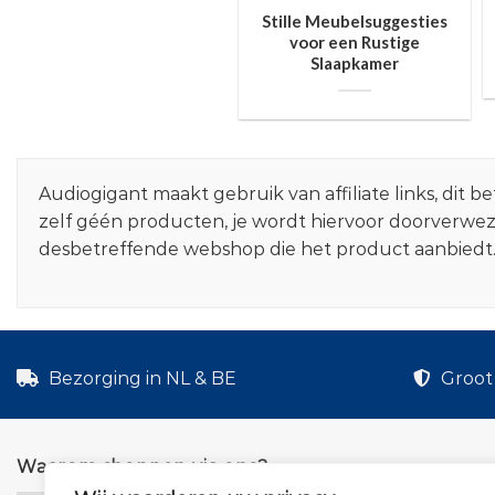
Stille Meubelsuggesties
voor een Rustige
Slaapkamer
Audiogigant maakt gebruik van affiliate links, dit
zelf géén producten, je wordt hiervoor doorverwe
desbetreffende webshop die het product aanbiedt
Bezorging in NL & BE
Groot 
Waarom shoppen via ons?