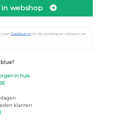
 in webshop
n naar
Coolblue.nl
om de aankoop te voltooien en
lblue?
rgen in huis
BE
 dagen
eden klanten
1