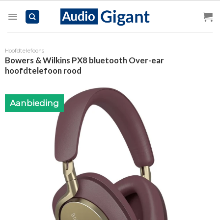
Skip
to
content
Hoofdtelefoons
Bowers & Wilkins PX8 bluetooth Over-ear
hoofdtelefoon rood
Aanbieding