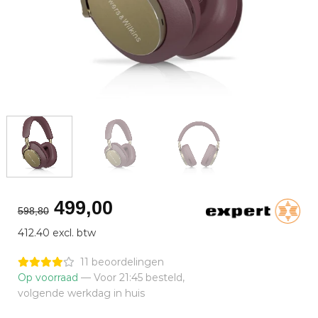
Oorspronkelijke
Huidige
499,00
598,80
prijs
prijs
412.40 excl. btw
was:
is:
€598,80.
€499,00.
11 beoordelingen
Op voorraad
— Voor 21:45 besteld,
volgende werkdag in huis