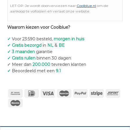
LET OP: Je wordt doorverwezen naar
Coolblue.nl
om de
aankoop te voltooien en verlaat onze website.
Waarom kiezen voor Coolblue?
✓
Voor 23:590 besteld,
morgen in huis
✓ Gratis bezorgd
in
NL
&
BE
✓ 3 maanden
garantie
✓ Gratis ruilen
binnen 30 dagen
✓ Meer dan
200.000
tevreden klanten
✓
Beoordeeld met een
9.1