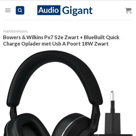
Skip
to
content
Hoofdtelefoons
Bowers & Wilkins Px7 S2e Zwart + BlueBuilt Quick
Charge Oplader met Usb A Poort 18W Zwart