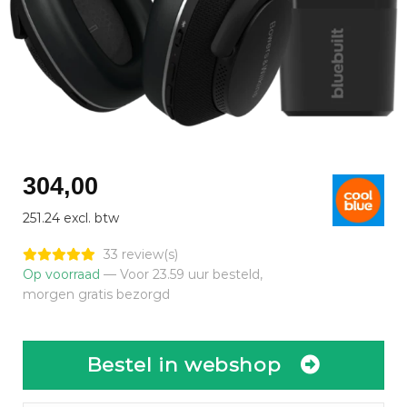
304,00
251.24 excl. btw
33 review(s)
Op voorraad
— Voor 23.59 uur besteld,
morgen gratis bezorgd
Bestel in webshop