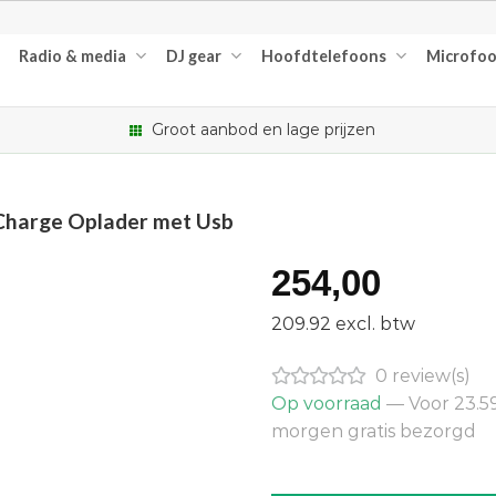
Radio & media
DJ gear
Hoofdtelefoons
Microfo
Groot aanbod en lage prijzen
 Charge Oplader met Usb
254,00
209.92 excl. btw
0 review(s)
Op voorraad
— Voor 23.59
morgen gratis bezorgd