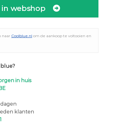
 in webshop
n naar
Coolblue.nl
om de aankoop te voltooien en
lblue?
rgen in huis
BE
 dagen
eden klanten
1