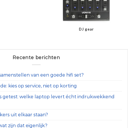
DJ gear
Recente berichten
t samenstellen van een goede hifi set?
e: kies op service, niet op korting
s getest: welke laptop levert écht indrukwekkend
ers uit elkaar staan?
at zijn dat eigenlijk?