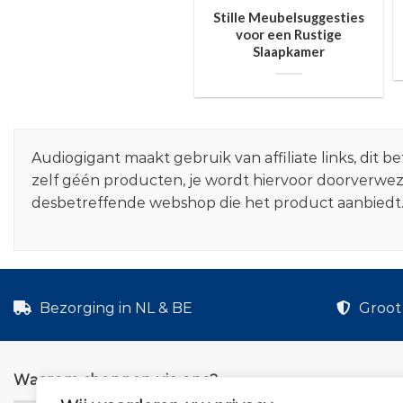
Stille Meubelsuggesties
voor een Rustige
Slaapkamer
Audiogigant maakt gebruik van affiliate links, dit
zelf géén producten, je wordt hiervoor doorverwe
desbetreffende webshop die het product aanbiedt
Bezorging in NL & BE
Groot 
Waarom shoppen via ons?