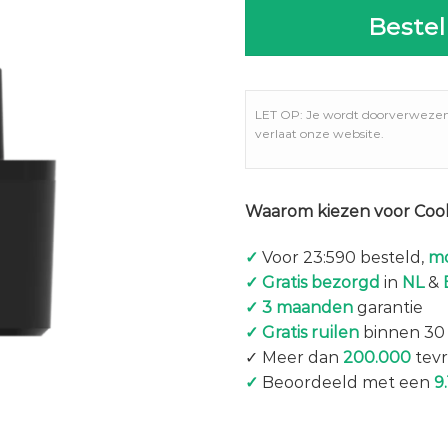
Bestel
LET OP: Je wordt doorverweze
verlaat onze website.
Waarom kiezen voor Coo
✓
Voor 23:590 besteld,
mo
✓ Gratis bezorgd
in
NL
&
✓ 3 maanden
garantie
✓ Gratis ruilen
binnen 30
✓ Meer dan
200.000
tevr
✓
Beoordeeld met een
9.