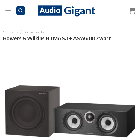
Skip
to
content
Speakers
/
Speakersets
Bowers & Wilkins HTM6 S3 + ASW608 Zwart