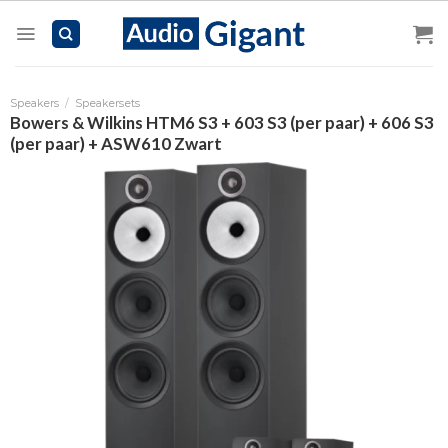
Skip
to
content
Speakers
/
Speakersets
Bowers & Wilkins HTM6 S3 + 603 S3 (per paar) + 606 S3
(per paar) + ASW610 Zwart