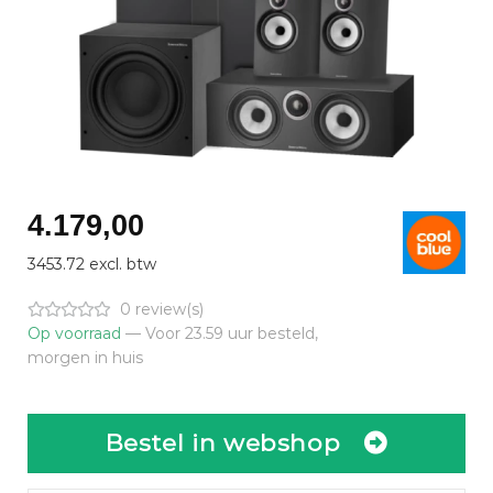
4.179,00
3453.72 excl. btw
0 review(s)
Op voorraad
— Voor 23.59 uur besteld,
morgen in huis
Bestel in webshop