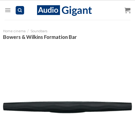
Skip
to
content
Home cinema
/
Soundbars
Bowers & Wilkins Formation Bar