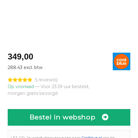
349,00
288.43 excl. btw
5 review(s)
Op voorraad
— Voor 23.59 uur besteld,
morgen gratis bezorgd
Bestel in webshop
LET OP: Je wordt doorverwezen naar
Coolblue.nl
om de