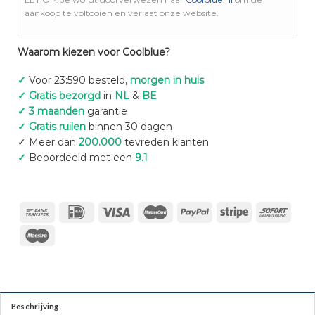
aankoop te voltooien en verlaat onze website.
Waarom kiezen voor Coolblue?
✓
Voor 23:590 besteld,
morgen in huis
✓ Gratis bezorgd
in
NL
&
BE
✓ 3 maanden
garantie
✓ Gratis ruilen
binnen 30 dagen
✓ Meer dan
200.000
tevreden klanten
✓
Beoordeeld met een
9.1
Beschrijving