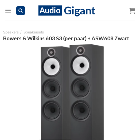
Skip
to
content
Speakers
/
Speakersets
Bowers & Wilkins 603 S3 (per paar) + ASW608 Zwart