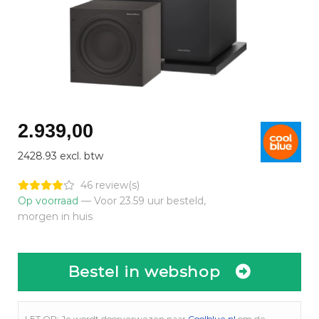
2.939,00
2428.93 excl. btw
46 review(s)
Op voorraad
— Voor 23.59 uur besteld,
morgen in huis
Bestel in webshop
LET OP: Je wordt doorverwezen naar
Coolblue.nl
om de