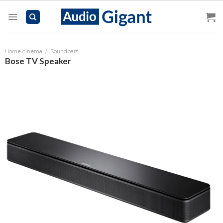
Skip
to
content
Home cinema
/
Soundbars
Bose TV Speaker