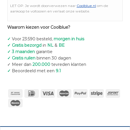
LET OP: Je wordt doorverwezen naar
Coolblue.nl
om de
aankoop te voltooien en verlaat onze website.
Waarom kiezen voor Coolblue?
✓
Voor 23:590 besteld,
morgen in huis
✓ Gratis bezorgd
in
NL
&
BE
✓ 3 maanden
garantie
✓ Gratis ruilen
binnen 30 dagen
✓ Meer dan
200.000
tevreden klanten
✓
Beoordeeld met een
9.1