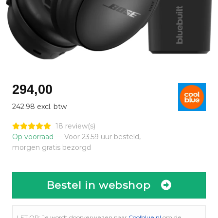
294,00
242.98 excl. btw
18 review(s)
Op voorraad
— Voor 23.59 uur besteld,
morgen gratis bezorgd
Bestel in webshop
LET OP: Je wordt doorverwezen naar
Coolblue.nl
om de