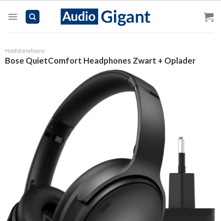
Skip
to
content
Hoofdtelefoons
Bose QuietComfort Headphones Zwart + Oplader