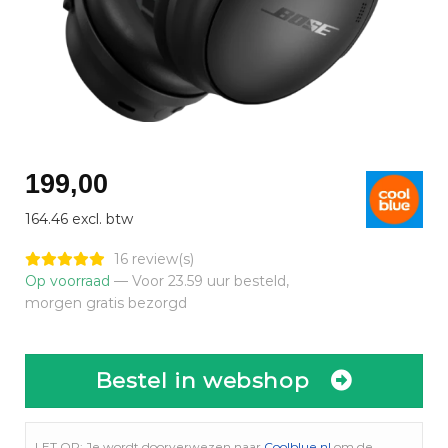
199,00
164.46 excl. btw
16 review(s)
Op voorraad
— Voor 23.59 uur besteld,
morgen gratis bezorgd
Bestel in webshop
LET OP: Je wordt doorverwezen naar
Coolblue.nl
om de