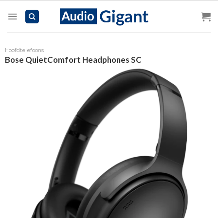
Skip
to
content
Hoofdtelefoons
Bose QuietComfort Headphones SC