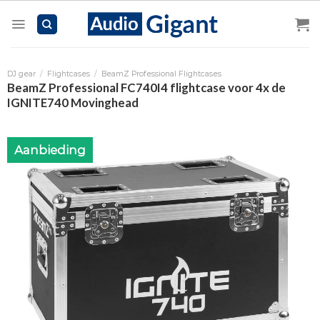
Skip
to
content
DJ gear
/
Flightcases
/
BeamZ Professional Flightcases
BeamZ Professional FC740I4 flightcase voor 4x de
IGNITE740 Movinghead
Aanbieding