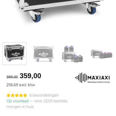
Oorspronkelijke
Huidige
359,00
399,00
prijs
prijs
296.69 excl. btw
was:
is:
€399,00.
€359,00.
6 beoordelingen
Op voorraad
— Voor 23:59 besteld,
morgen in huis