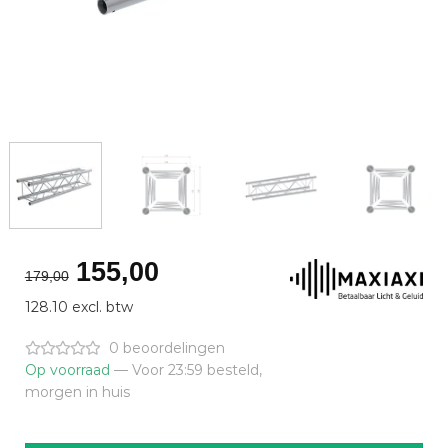
Oorspronkelijke
Huidige
155,00
179,00
prijs
prijs
128.10 excl. btw
was:
is:
€179,00.
€155,00.
0 beoordelingen
Op voorraad
— Voor 23:59 besteld,
morgen in huis