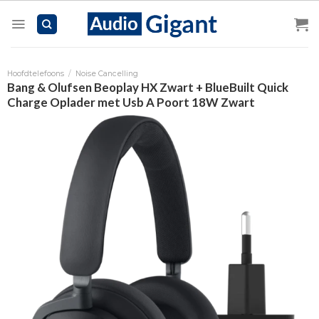
Skip
to
content
Hoofdtelefoons
/
Noise Cancelling
Bang & Olufsen Beoplay HX Zwart + BlueBuilt Quick
Charge Oplader met Usb A Poort 18W Zwart