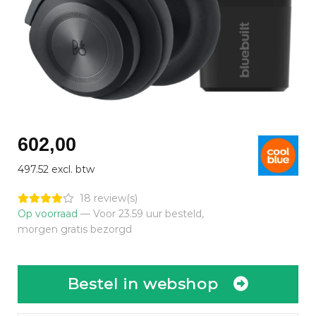
602,00
497.52 excl. btw
18 review(s)
Op voorraad
— Voor 23.59 uur besteld,
morgen gratis bezorgd
Bestel in webshop