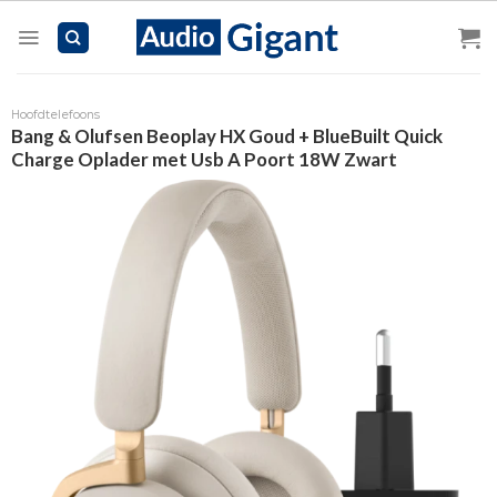
Skip
to
content
Hoofdtelefoons
Bang & Olufsen Beoplay HX Goud + BlueBuilt Quick
Charge Oplader met Usb A Poort 18W Zwart