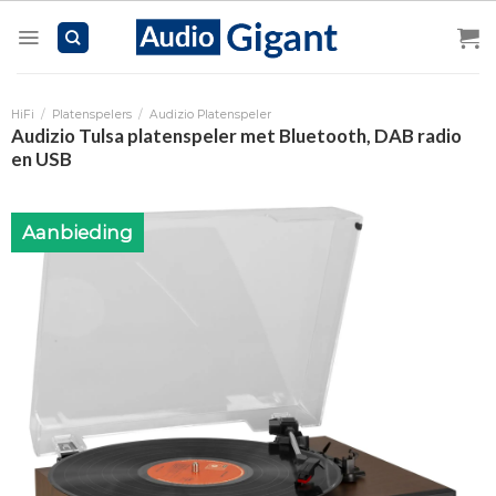
Skip
to
content
HiFi
/
Platenspelers
/
Audizio Platenspeler
Audizio Tulsa platenspeler met Bluetooth, DAB radio
en USB
Aanbieding