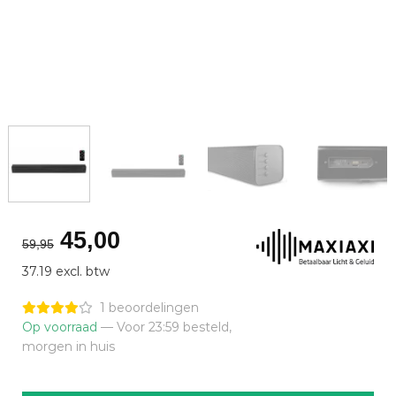
Oorspronkelijke
Huidige
45,00
59,95
prijs
prijs
37.19 excl. btw
was:
is:
€59,95.
€45,00.
1 beoordelingen
Op voorraad
— Voor 23:59 besteld,
morgen in huis