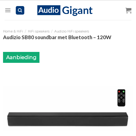
Skip
to
content
Home & HiFi
/
HiFi speakers
/
Audizio HiFi speakers
Audizio SB80 soundbar met Bluetooth – 120W
Aanbieding