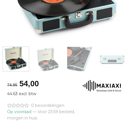
Oorspronkelijke
Huidige
54,00
74,95
prijs
prijs
44.63 excl. btw
was:
is:
€74,95.
€54,00.
0 beoordelingen
Op voorraad
— Voor 23:59 besteld,
morgen in huis