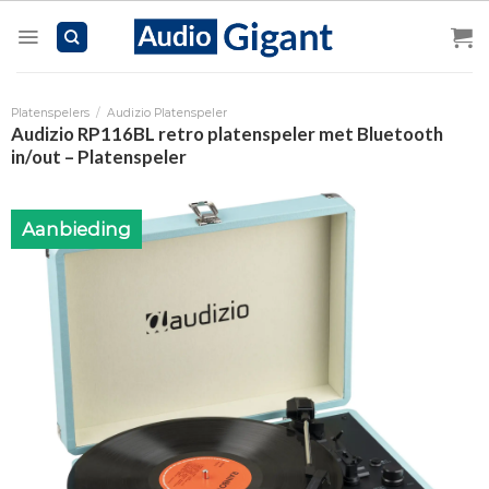
Skip
to
content
Platenspelers
/
Audizio Platenspeler
Audizio RP116BL retro platenspeler met Bluetooth
in/out – Platenspeler
Aanbieding