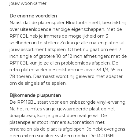
jouw woonkamer.
De enorme voordelen
Naast dat de platenspeler Bluetooth heeft, beschikt hij
over uiteenlopende handige eigenschappen. Met de
RP116BL heb je immers de mogelijkheid om 3
snelheden in te stellen: Zo kun je alle maten platen uit
jouw assortiment afspelen. Of het nu gaat om een 7
inch single of grotere 10 of 12 inch afmetingen: met de
RP116BL kun je ze allen probleemloos afspelen. De
retro platenspeler beschikt immers over 33 1/3, 45 en
78 toeren. Daarnaast wordt hij geleverd met adapter
om de singels af te spelen.
Bijkomende pluspunten
De RP116BL staat voor een onbezorgde vinyl-ervaring.
Na het ruimtes van je gewaardeerde plaat op het
draaiplateau, kun je gerust doen wat je wil. De
platenspeler stopt immers automatisch met
omdraaien als de plaat is afgelopen. Je hebt overigens
geen extern speaker systeem nodig. De RP116BL