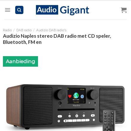
Skip
to
content
Radio
/
DAB radio
/
Audizio DAB radio's
Audizio Naples stereo DAB radio met CD speler,
Bluetooth, FM en
Aanbieding