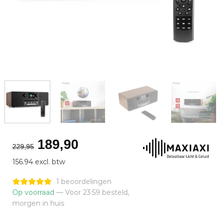
Oorspronkelijke
Huidige
189,90
229,95
prijs
prijs
156.94 excl. btw
was:
is:
€229,95.
€189,90.
1 beoordelingen
Op voorraad
— Voor 23:59 besteld,
morgen in huis