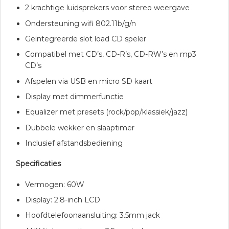
2 krachtige luidsprekers voor stereo weergave
Ondersteuning wifi 802.11b/g/n
Geïntegreerde slot load CD speler
Compatibel met CD’s, CD-R’s, CD-RW’s en mp3
CD’s
Afspelen via USB en micro SD kaart
Display met dimmerfunctie
Equalizer met presets (rock/pop/klassiek/jazz)
Dubbele wekker en slaaptimer
Inclusief afstandsbediening
Specificaties
Vermogen: 60W
Display: 2.8-inch LCD
Hoofdtelefoonaansluiting: 3.5mm jack