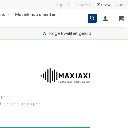
Blog
Klantenservice
08:30 - 21:00
ons
Muziekinstrumenten
Hoge kwaliteit geluid
kelijke
ige
ngen
00.
9 besteld, morgen