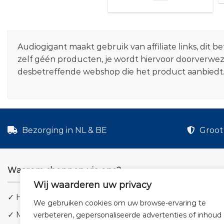
Audiogigant maakt gebruik van affiliate links, dit
zelf géén producten, je wordt hiervoor doorverwe
desbetreffende webshop die het product aanbiedt
Bezorging in NL & BE
Groot 
Waarom shoppen via ons?
Wij waarderen uw privacy
✓ Hoge kwaliteit geluid
We gebruiken cookies om uw browse-ervaring te
✓ Meer dan 5.000 producten
verbeteren, gepersonaliseerde advertenties of inhoud