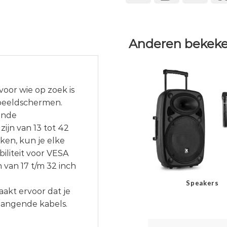
Anderen bekeke
oor wie op zoek is
beeldschermen.
ende
ijn van 13 tot 42
en, kun je elke
iliteit voor VESA
 van 17 t/m 32 inch
Speakers
kt ervoor dat je
shangende kabels.