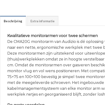
Beschrijving
Extra informatie
Kwalitatieve monitorarmen voor twee schermen
De CMA20G monitorarm van Audizio is dé oplossing v
naar een nette, ergonomische werkplek met twee 
Deze monitorarmen zijn uitstekend voor uiteenlop
(thuis)werkplekken omdat ze in hoogte verstelbaar z
cm. Omdat de monitorarmen over gasveren beschikk
monitor vlug en vol wens positioneren. Met compatib
75×75 en 100×100 bevestig je simpel twee monitoren
met de meegeleverde schroeven. Het ingebouwde
kabelmanagementsysteem van elke monitor arm waa
werkplek netjes en georganiseerd blijft, zonder lo