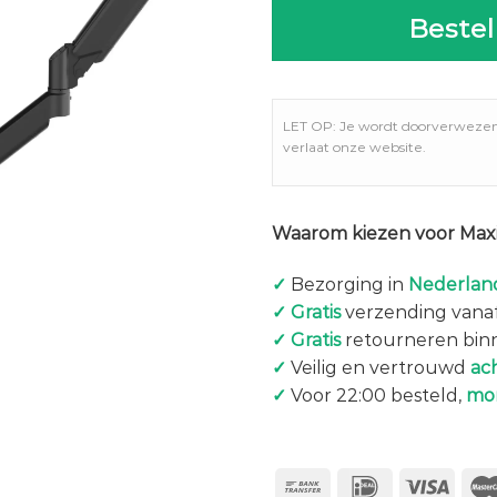
Bestel
LET OP: Je wordt doorverweze
verlaat onze website.
Waarom kiezen voor Maxi
✓
Bezorging in
Nederland
✓
Gratis
verzending vanaf
✓
Gratis
retourneren bin
✓
Veilig en vertrouwd
ac
✓
Voor 22:00 besteld,
mo