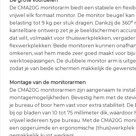
De grote voordelen
De CMA20G monitorarm biedt een stabiele en flexib
vrijwel elk formaat monitor. De monitor beugel ka
belasting tot 9 kg per stuk dragen. Dankzij de 360° 
kantelbare ontwerp zet je je beeldschermen accuraat
dat wilt, volmaakt voor thuiswerkplekken, vergader
flexwerkplekken. Beide monitoren kunnen onafhank
omkeren, wat hem mede zeer goed maakt voor bijv. 
werktoepassingen. De dubbele monitor arm is uitge
zodat je van beide schermen makkelijk de gewenste p
Montage van de monitorarmen
De CMA20G monitorarmen zijn aangenaam te instal
montagemogelijkheden. Bevestig hem met de stev
je bureau of boor hem vast voor extra stabiliteit. 
bij op bladen van 10 tot 75 millimeter dik, waardoor 
vrijwel iedereen type bureau. Met de CMA20G monit
een opgeruimde en ergonomische (thuis)werkplek wa
gemakkelijk kunt werken!