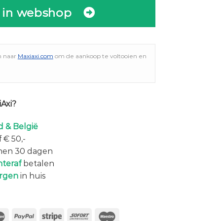
 in webshop
n naar
Maxiaxi.com
om de aankoop te voltooien en
Axi?
 & België
 € 50,-
nen 30 dagen
hteraf
betalen
rgen
in huis