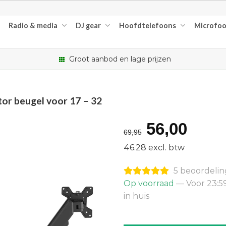
Radio & media
DJ gear
Hoofdtelefoons
Microfo
Groot aanbod en lage prijzen
r beugel voor 17 – 32
Oorspron
Huid
56,00
69,95
prijs
prijs
46.28 excl. btw
was:
is:
5 beoordeli
€69,95.
€56,
Op voorraad
— Voor 23:5
in huis