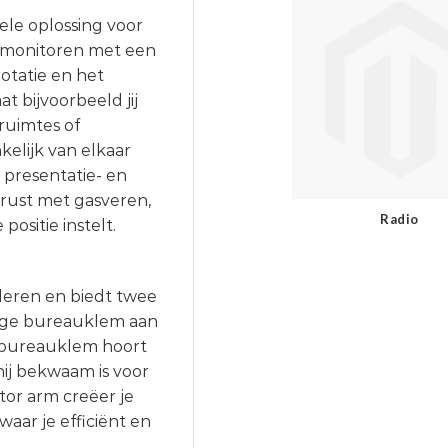
ele oplossing voor
n monitoren met een
rotatie en het
 bijvoorbeeld jij
ruimtes of
elijk van elkaar
presentatie- en
rust met gasveren,
Radio
ositie instelt.
leren en biedt twee
ige bureauklem aan
De bureauklem hoort
hij bekwaam is voor
or arm creëer je
ar je efficiënt en