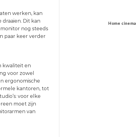
laten werken, kan
 draaien. Dit kan
Home cinema
je monitor nog steeds
n paar keer verder
kwaliteit en
sing voor zowel
een ergonomische
ormele kantoren, tot
dio’s: voor elke
ereen moet zijn
nitorarmen van