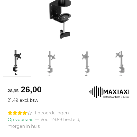
Oorspronkelijke
Huidige
26,00
28,95
prijs
prijs
21.49 excl. btw
was:
is:
€28,95.
€26,00.
1 beoordelingen
Op voorraad
— Voor 23:59 besteld,
morgen in huis