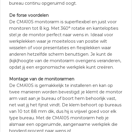
bureau continu opgeruimd oogt.
De forse voordelen
De CMA10S monitorarm is superflexibel en juist voor
monitoren tot 8 kg. Met 360° rotatie en kantelopties
stel je de monitor perfect naar wens in. Ideaal voor
werkplekken waar je moeiteloos van positie wilt
wisselen of voor presentaties en flexplekken waar
anderen hetzelfde scherm benuttigen. Je kunt de
(kijk)hoogte van de monitorarm overigens veranderen,
opdat jij een ergonomische werkplek kunt creëren.
Montage van de monitorarmen
De CMA10S is gemakkelijk te installeren en kan op
twee manieren worden bevestigd: je klemt de monitor
arm vast aan je bureau of boort hem behoorlijk vast,
net wat jij het fijnst vindt. De klem behoort op bureaus
van 10 tot 88 mm dik, dus hij is vrijwel goed voor elk
type bureau. Met de CMA10S monitorarm heb je
alsmaar een opgeruimde, aangenaame werkplek die
honderd procent naar wens is!