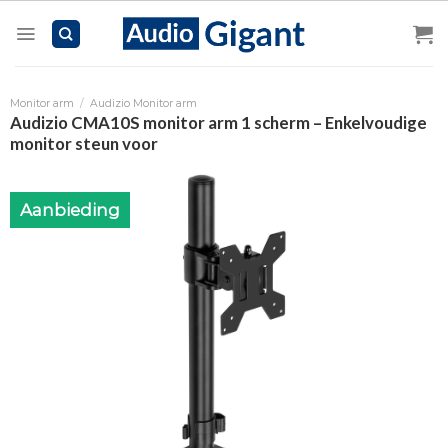
Skip
to
content
Monitor arm
/
Audizio Monitor arm
Audizio CMA10S monitor arm 1 scherm – Enkelvoudige
monitor steun voor
Aanbieding