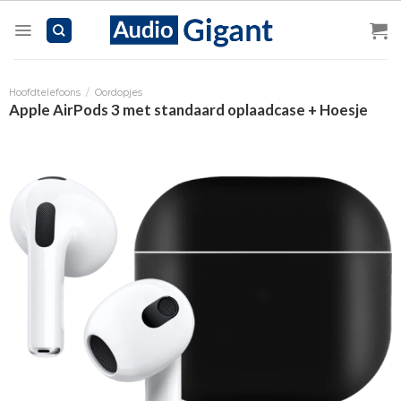
Skip
to
content
Hoofdtelefoons
/
Oordopjes
Apple AirPods 3 met standaard oplaadcase + Hoesje