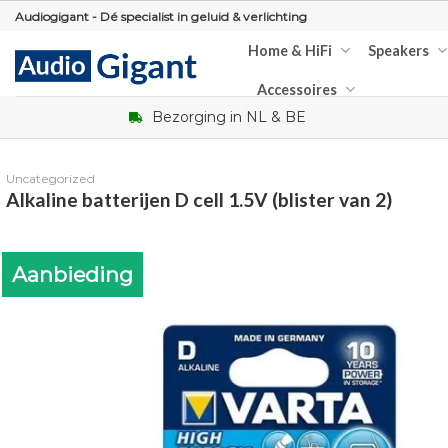
Skip
Audiogigant - Dé specialist in geluid & verlichting
to
Home & HiFi
Speakers
content
Accessoires
Bezorging in NL & BE
Uncategorized
Alkaline batterijen D cell 1.5V (blister van 2)
Aanbieding