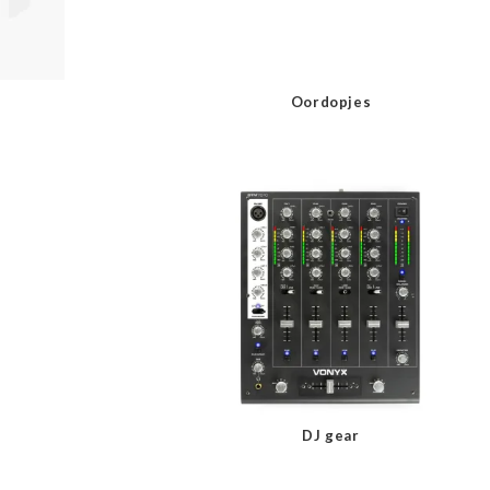
Oordopjes
DJ gear