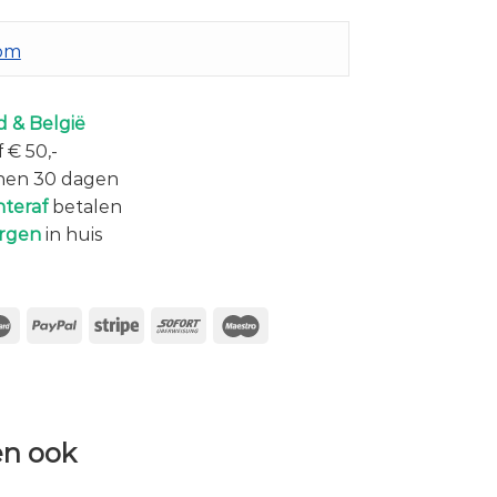
com
 & België
 € 50,-
nen 30 dagen
hteraf
betalen
rgen
in huis
n ook