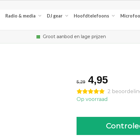
Radio & media
DJ gear
Hoofdtelefoons
Microfo
Groot aanbod en lage prijzen
Oorspronk
Huidi
4,95
5,29
prijs
prijs
2 beoordeli
was:
is:
Op voorraad
€5,29.
€4,95.
Controle