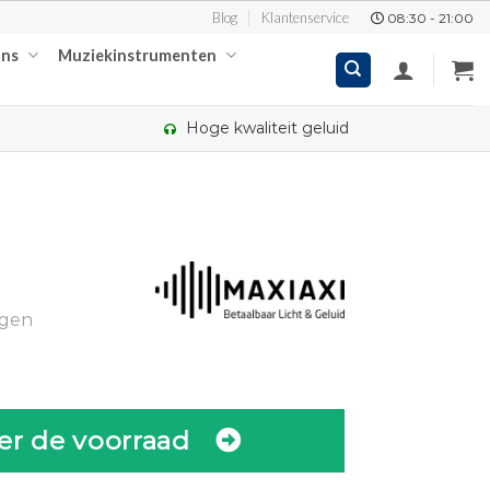
Blog
Klantenservice
08:30 - 21:00
ons
Muziekinstrumenten
Hoge kwaliteit geluid
elijke
ge
ngen
er de voorraad