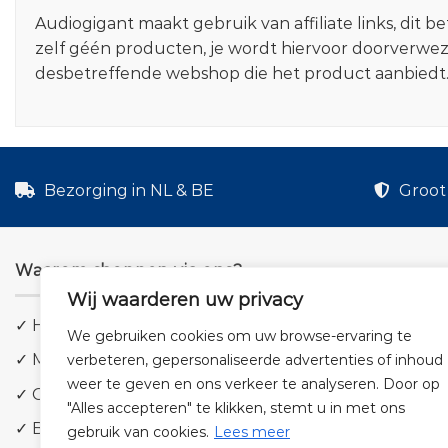
Audiogigant maakt gebruik van affiliate links, dit
zelf géén producten, je wordt hiervoor doorverwe
desbetreffende webshop die het product aanbiedt
Bezorging in NL & BE
Groot 
Waarom shoppen via ons?
Wij waarderen uw privacy
✓ Hoge kwaliteit geluid
We gebruiken cookies om uw browse-ervaring te
✓ Meer dan 5.000 producten
verbeteren, gepersonaliseerde advertenties of inhoud
weer te geven en ons verkeer te analyseren. Door op
✓ Groot aanbod en lage prijzen
"Alles accepteren" te klikken, stemt u in met ons
✓ Bezorging in NL & BE
gebruik van cookies.
Lees meer