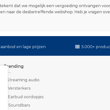
 betekent dat we mogelijk een vergoeding ontvangen voo
zen naar de desbetreffende webshop. Heb je vragen ov
.
aanbod en lage prijzen
5.000+ produ
Trending
1.
Streaming audio
2.
Versterkers
3.
Earbud oordopjes
4.
Soundbars