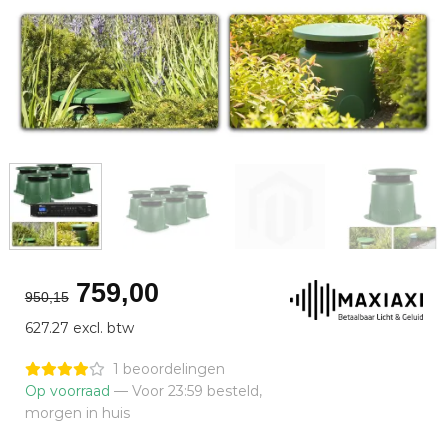
Oorspronkelijke
Huidige
759,00
950,15
prijs
prijs
627.27 excl. btw
was:
is:
€950,15.
€759,00.
1 beoordelingen
Op voorraad
— Voor 23:59 besteld,
morgen in huis