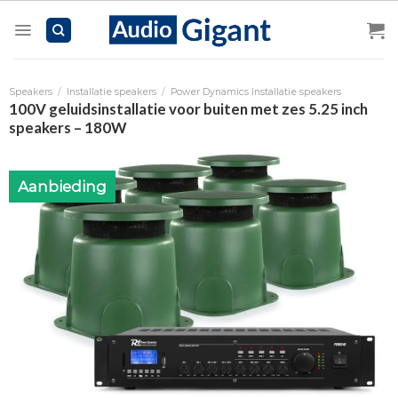
Skip
to
content
Speakers
/
Installatie speakers
/
Power Dynamics Installatie speakers
100V geluidsinstallatie voor buiten met zes 5.25 inch
speakers – 180W
Aanbieding