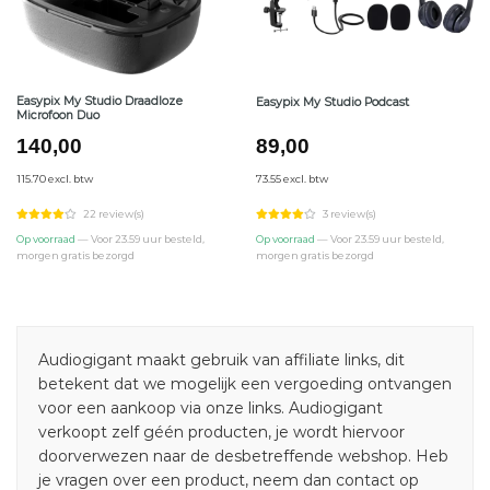
Easypix My Studio Draadloze
Easypix My Studio Podcast
Microfoon Duo
140,00
89,00
115.70 excl. btw
73.55 excl. btw
22 review(s)
3 review(s)
Op voorraad
— Voor 23.59 uur besteld,
Op voorraad
— Voor 23.59 uur besteld,
morgen gratis bezorgd
morgen gratis bezorgd
Audiogigant maakt gebruik van affiliate links, dit
betekent dat we mogelijk een vergoeding ontvangen
voor een aankoop via onze links. Audiogigant
verkoopt zelf géén producten, je wordt hiervoor
doorverwezen naar de desbetreffende webshop. Heb
je vragen over een product, neem dan contact op