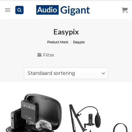
Skip
to
content
Easypix
Product Merk
/
Easypix
Filter