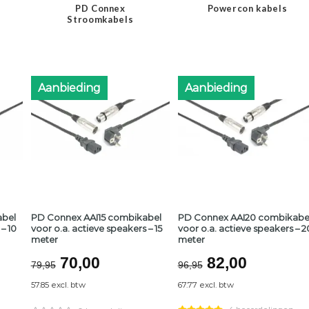
PD Connex
Powercon kabels
Stroomkabels
Aanbieding
Aanbieding
abel
PD Connex AAI15 combikabel
PD Connex AAI20 combikabe
– 10
voor o.a. actieve speakers – 15
voor o.a. actieve speakers – 2
meter
meter
lijke
ge
Oorspronkelijke
Huidige
Oorspronkeli
Huidige
70,00
82,00
79,95
96,95
prijs
prijs
prijs
prijs
57.85 excl. btw
67.77 excl. btw
was:
is:
was:
is: