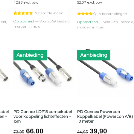
42.98 excl. btw
52.07 excl. btw
was:
is:
was:
is:
0.
€58,95.
€52,00.
€72,95.
€63,00.
7 beoordelingen
4 beoordelingen
Op voorraad
— Voor 23:59 besteld,
eld,
Op voorraad
— Voor 23:59 besteld,
morgen in huis
morgen in huis
Aanbieding
Aanbieding
abel
PD Connex LDP15 combikabel
PD Connex Powercon
en –
voor koppeling lichteffecten –
koppelkabel (Powercon A/B) 
15m
10 meter
lijke
ge
Oorspronkelijke
Huidige
Oorspronkeli
Huidige
66,00
39,90
73,95
44,95