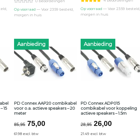
0.
€79,95.
€70,00.
€96,95.
€82,00.
4 beoordelingen
0 beoordelingen
eld,
Op voorraad
— Voor 23:59 besteld,
Op voorraad
— Voor 23:59 besteld,
morgen in huis
morgen in huis
Aanbieding
Aanbieding
abel
PD Connex AAP20 combikabel
PD Connex ADP015
– 15
voor o.a. actieve speakers – 20
combikabel voor koppeling
meter
actieve speakers – 1.5m
lijke
ge
Oorspronkelijke
Huidige
Oorspronkeli
Huidige
75,00
26,00
85,95
28,95
prijs
prijs
prijs
prijs
61.98 excl. btw
21.49 excl. btw
was:
is:
was:
is: