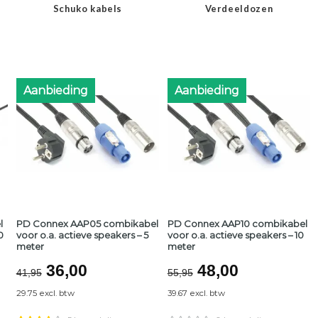
Schuko kabels
Verdeeldozen
Aanbieding
Aanbieding
l
PD Connex AAP05 combikabel
PD Connex AAP10 combikabel
0
voor o.a. actieve speakers – 5
voor o.a. actieve speakers – 10
meter
meter
jke
Oorspronkelijke
Huidige
Oorspronkelijk
Huidige
36,00
48,00
41,95
55,95
prijs
prijs
prijs
prijs
29.75 excl. btw
39.67 excl. btw
was:
is:
was:
is: