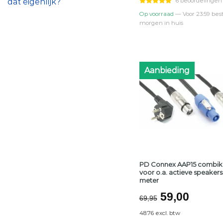
€64,94.
€57,0
dat eigenlijk?
6 beoordelingen
Op voorraad
— Voor 23:59 best
morgen in huis
Aanbieding
PD Connex AAP15 combik
voor o.a. actieve speakers 
meter
Oorspronke
Huidi
59,00
69,95
prijs
prijs
48.76 excl. btw
was:
is: