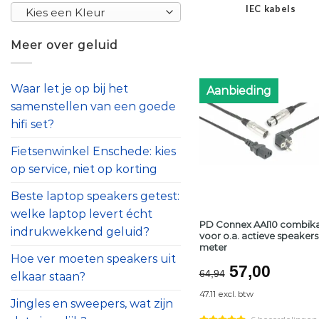
IEC kabels
Kies een Kleur
Meer over geluid
Waar let je op bij het
Aanbieding
samenstellen van een goede
hifi set?
Fietsenwinkel Enschede: kies
op service, niet op korting
Beste laptop speakers getest:
welke laptop levert écht
PD Connex AAI10 combik
indrukwekkend geluid?
voor o.a. actieve speakers 
meter
Hoe ver moeten speakers uit
Oorspronke
Huidi
57,00
64,94
elkaar staan?
prijs
prijs
47.11 excl. btw
was:
is:
Jingles en sweepers, wat zijn