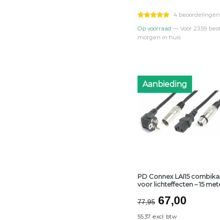
was:
is:
€12,95.
€11,50
4 beoordelingen
Op voorraad
— Voor 23:59 best
morgen in huis
Aanbieding
PD Connex LAI15 combika
voor lichteffecten – 15 met
Oorspronke
Huidi
67,00
77,95
prijs
prijs
55.37 excl. btw