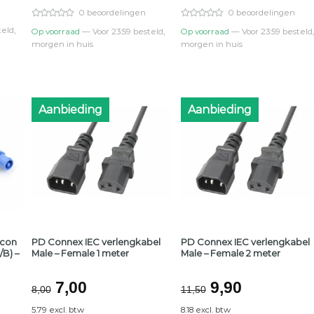
0.
€85,95.
€75,00.
€28,95.
€26,00.
0 beoordelingen
0 beoordelingen
eld,
Op voorraad
— Voor 23:59 besteld,
Op voorraad
— Voor 23:59 besteld,
morgen in huis
morgen in huis
Aanbieding
Aanbieding
rcon
PD Connex IEC verlengkabel
PD Connex IEC verlengkabel
B) –
Male – Female 1 meter
Male – Female 2 meter
lijke
ge
Oorspronkelijke
Huidige
Oorspronkeli
Huidige
7,00
9,90
8,00
11,50
prijs
prijs
prijs
prijs
5.79 excl. btw
8.18 excl. btw