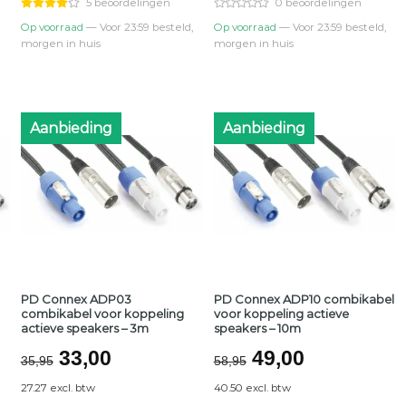
€41,95.
€36,00.
€55,95.
€48,00.
5 beoordelingen
0 beoordelingen
Op voorraad
— Voor 23:59 besteld,
Op voorraad
— Voor 23:59 besteld,
morgen in huis
morgen in huis
Aanbieding
Aanbieding
PD Connex ADP03
PD Connex ADP10 combikabel
combikabel voor koppeling
voor koppeling actieve
actieve speakers – 3m
speakers – 10m
jke
Oorspronkelijke
Huidige
Oorspronkelijk
Huidige
33,00
49,00
35,95
58,95
prijs
prijs
prijs
prijs
27.27 excl. btw
40.50 excl. btw
was:
is:
was:
is: