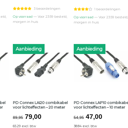
was:
is:
was:
is:
.
€8,00.
€7,00.
€11,50.
€9,90.
3 beoordelingen
1 beoordelingen
eld,
Op voorraad
— Voor 23:59 besteld,
Op voorraad
— Voor 23:59 besteld,
morgen in huis
morgen in huis
Aanbieding
Aanbieding
bel
PD Connex LAI20 combikabel
PD Connex LAP10 combikabe
er
voor lichteffecten – 20 meter
voor lichteffecten – 10 meter
lijke
ge
Oorspronkelijke
Huidige
Oorspronkeli
Huidige
79,00
47,00
89,95
54,95
prijs
prijs
prijs
prijs
65.29 excl. btw
38.84 excl. btw