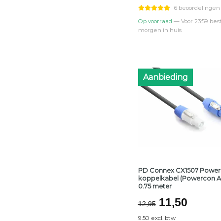
€69,95.
€59,0
6 beoordelingen
Op voorraad
— Voor 23:59 best
morgen in huis
Aanbieding
PD Connex CX1507 Powe
koppelkabel (Powercon A/
0.75 meter
Oorspronke
Huidi
11,50
12,95
prijs
prijs
9.50 excl. btw