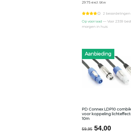
29.75 excl. btw
was:
is:
€41,95.
€36,0
2 beoordelingen
Op voorraad
— Voor 23:59 best
morgen in huis
Aanbieding
PD Connex LDP10 combik
voor koppeling lichteffect
10m
Oorspronke
Huidi
54,00
59,95