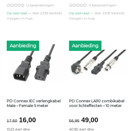
€35,95.
€33,00.
€58,95.
€49,00.
0 beoordelingen
0 beoordelingen
Op voorraad
— Voor 23:59 besteld,
Op voorraad
— Voor 23:59 besteld,
morgen in huis
morgen in huis
Aanbieding
Aanbieding
PD Connex IEC verlengkabel
PD Connex LAI10 combikabel
Male – Female 5 meter
voor lichteffecten – 10 meter
jke
Oorspronkelijke
Huidige
Oorspronkelijk
Huidige
16,00
49,00
17,50
56,95
prijs
prijs
prijs
prijs
13.22 excl. btw
40.50 excl. btw