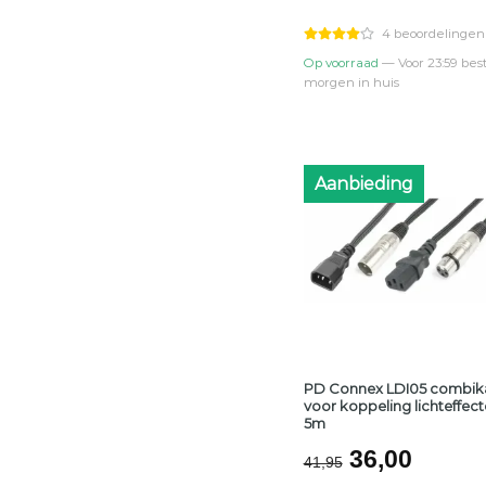
was:
is:
€77,95.
€67,0
4 beoordelingen
Op voorraad
— Voor 23:59 best
morgen in huis
Aanbieding
PD Connex LDI05 combik
voor koppeling lichteffect
5m
Oorspronke
Huidi
36,00
41,95
prijs
prijs