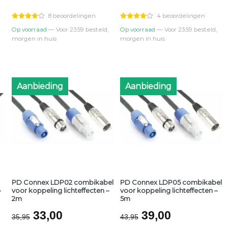
was:
is:
was:
is:
€74,95.
€65,00.
€109,95.
€89,00.
8 beoordelingen
4 beoordelingen
Op voorraad
— Voor 23:59 besteld,
Op voorraad
— Voor 23:59 besteld,
morgen in huis
morgen in huis
Aanbieding
Aanbieding
PD Connex LDP02 combikabel
PD Connex LDP05 combikabel
–
voor koppeling lichteffecten –
voor koppeling lichteffecten –
2m
5m
jke
Oorspronkelijke
Huidige
Oorspronkelijk
Huidige
33,00
39,00
35,95
43,95
prijs
prijs
prijs
prijs