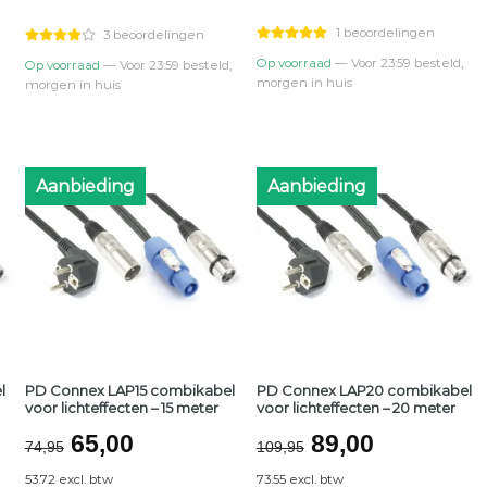
was:
is:
was:
is:
€17,50.
€16,00.
€56,95.
€49,00.
1 beoordelingen
3 beoordelingen
Op voorraad
— Voor 23:59 besteld,
Op voorraad
— Voor 23:59 besteld,
morgen in huis
morgen in huis
Aanbieding
Aanbieding
l
PD Connex LAP15 combikabel
PD Connex LAP20 combikabel
voor lichteffecten – 15 meter
voor lichteffecten – 20 meter
jke
Oorspronkelijke
Huidige
Oorspronkelij
Huidige
65,00
89,00
74,95
109,95
prijs
prijs
prijs
prijs
53.72 excl. btw
73.55 excl. btw