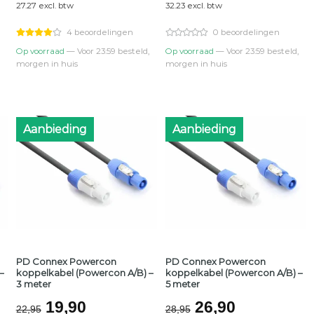
27.27 excl. btw
32.23 excl. btw
was:
is:
was:
is:
€35,95.
€33,00.
€43,95.
€39,00.
4 beoordelingen
0 beoordelingen
Op voorraad
— Voor 23:59 besteld,
Op voorraad
— Voor 23:59 besteld,
morgen in huis
morgen in huis
Aanbieding
Aanbieding
PD Connex Powercon
PD Connex Powercon
–
koppelkabel (Powercon A/B) –
koppelkabel (Powercon A/B) –
3 meter
5 meter
jke
Oorspronkelijke
Huidige
Oorspronkelijk
Huidige
19,90
26,90
22,95
28,95