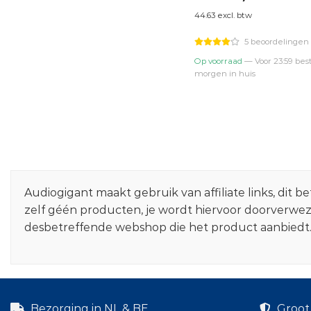
prijs
prijs
44.63 excl. btw
was:
is:
€59,95.
€54,0
5 beoordelingen
Op voorraad
— Voor 23:59 best
morgen in huis
Audiogigant maakt gebruik van affiliate links, dit
zelf géén producten, je wordt hiervoor doorverwe
desbetreffende webshop die het product aanbiedt
Bezorging in NL & BE
Groot 