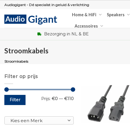
Skip
Audiogigant - Dé specialist in geluid & verlichting
to
Home & HiFi
Speakers
content
Accessoires
Bezorging in NL & BE
Stroomkabels
Stroomkabels
Filter op prijs
Min.
Max.
Prijs:
€0
—
€110
Filter
prijs
prijs
Kies een Merk