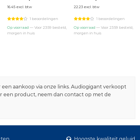
prijs
prijs
prijs
prijs
16.45 excl. btw
22.23 excl. btw
was:
is:
was:
is:
€22,95.
€19,90.
€28,95.
€26,90.
1 beoordelingen
1 beoordelingen
Op voorraad
— Voor 23:59 besteld,
Op voorraad
— Voor 23:59 besteld,
morgen in huis
morgen in huis
r een aankoop via onze links. Audiogigant verkoopt
er een product, neem dan contact op met de
cten
Hoogste kwaliteit geluid