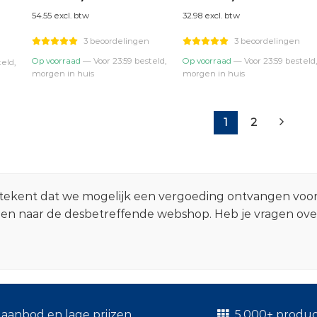
prijs
prijs
prijs
prijs
54.55 excl. btw
32.98 excl. btw
was:
is:
was:
is:
0.
€73,95.
€66,00.
€44,95.
€39,90.
3 beoordelingen
3 beoordelingen
Op voorraad
— Voor 23:59 besteld,
Op voorraad
— Voor 23:59 besteld,
eld,
morgen in huis
morgen in huis
1
2
 betekent dat we mogelijk een vergoeding ontvangen voo
zen naar de desbetreffende webshop. Heb je vragen ov
.
aanbod en lage prijzen
5.000+ produ