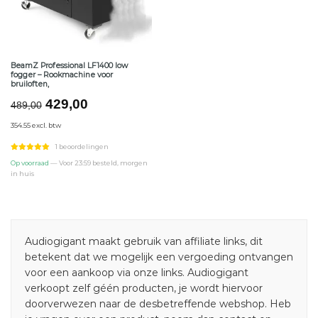
BeamZ Professional LF1400 low
fogger – Rookmachine voor
bruiloften,
Oorspronkelijke
Huidige
429,00
489,00
prijs
prijs
354.55 excl. btw
was:
is:
€489,00.
€429,00.
1 beoordelingen
Op voorraad
— Voor 23:59 besteld, morgen
in huis
Audiogigant maakt gebruik van affiliate links, dit
betekent dat we mogelijk een vergoeding ontvangen
voor een aankoop via onze links. Audiogigant
verkoopt zelf géén producten, je wordt hiervoor
doorverwezen naar de desbetreffende webshop. Heb