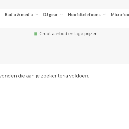
Radio & media
DJ gear
Hoofdtelefoons
Microfo
Groot aanbod en lage prijzen
nden die aan je zoekcriteria voldoen.