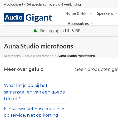
Skip
Audiogigant - Dé specialist in geluid & verlichting
to
Home & HiFi
Speakers
content
Accessoires
Bezorging in NL & BE
Auna Studio microfoons
Microfoons
/
Studio microfoons
/
Auna Studio microfoons
Meer over geluid
Geen producten gevo
Waar let je op bij het
samenstellen van een goede
hifi set?
Fietsenwinkel Enschede: kies
op service, niet op korting