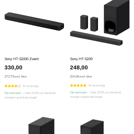
Sony HT-S2000 Zwart
Sony HT-S20R
330,00
248,00
272.73 excl. btw
204.96 excl. btw
34 review(s)
31 review(s)
Op voorraad
— Voor 23.59 uur besteld,
Op voorraad
— Voor 23.59 uur besteld,
morgen gratis bezorgd
morgen gratis bezorgd