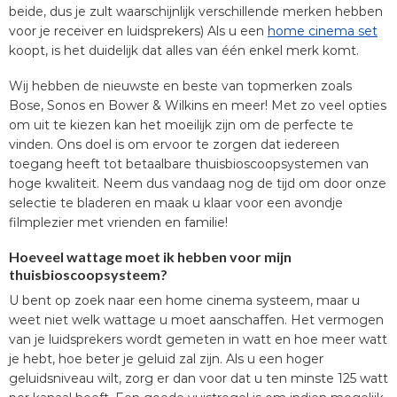
beide, dus je zult waarschijnlijk verschillende merken hebben
voor je receiver en luidsprekers) Als u een
home cinema set
koopt, is het duidelijk dat alles van één enkel merk komt.
Wij hebben de nieuwste en beste van topmerken zoals
Bose, Sonos en Bower & Wilkins en meer! Met zo veel opties
om uit te kiezen kan het moeilijk zijn om de perfecte te
vinden. Ons doel is om ervoor te zorgen dat iedereen
toegang heeft tot betaalbare thuisbioscoopsystemen van
hoge kwaliteit. Neem dus vandaag nog de tijd om door onze
selectie te bladeren en maak u klaar voor een avondje
filmplezier met vrienden en familie!
Hoeveel wattage moet ik hebben voor mijn
thuisbioscoopsysteem?
U bent op zoek naar een home cinema systeem, maar u
weet niet welk wattage u moet aanschaffen. Het vermogen
van je luidsprekers wordt gemeten in watt en hoe meer watt
je hebt, hoe beter je geluid zal zijn. Als u een hoger
geluidsniveau wilt, zorg er dan voor dat u ten minste 125 watt