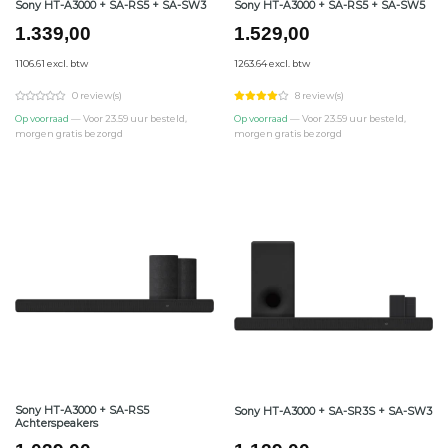
Sony HT-A3000 + SA-RS5 + SA-SW3
Sony HT-A3000 + SA-RS5 + SA-SW5
1.339,00
1.529,00
1106.61 excl. btw
1263.64 excl. btw
0 review(s)
8 review(s)
Op voorraad
— Voor 23.59 uur besteld,
Op voorraad
— Voor 23.59 uur besteld,
morgen gratis bezorgd
morgen gratis bezorgd
Sony HT-A3000 + SA-RS5
Sony HT-A3000 + SA-SR3S + SA-SW3
Achterspeakers