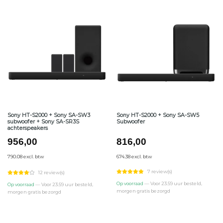
Sony HT-S2000 + Sony SA-SW3
Sony HT-S2000 + Sony SA-SW5
subwoofer + Sony SA-SR3S
Subwoofer
achterspeakers
956,00
816,00
790.08 excl. btw
674.38 excl. btw
7 review(s)
12 review(s)
Op voorraad
— Voor 23.59 uur besteld,
Op voorraad
— Voor 23.59 uur besteld,
morgen gratis bezorgd
morgen gratis bezorgd