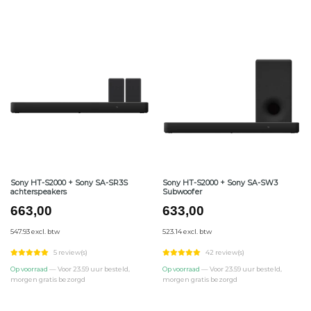
Sony HT-S2000 + Sony SA-SR3S
Sony HT-S2000 + Sony SA-SW3
achterspeakers
Subwoofer
663,00
633,00
547.93 excl. btw
523.14 excl. btw
5 review(s)
42 review(s)
Op voorraad
— Voor 23.59 uur besteld,
Op voorraad
— Voor 23.59 uur besteld,
morgen gratis bezorgd
morgen gratis bezorgd