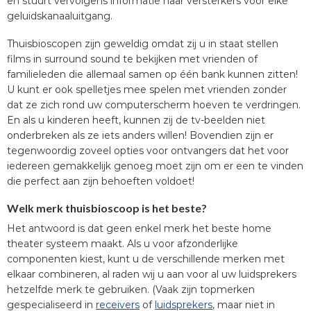
en stuurt vervolgens informatie naar versterkers voor elke
geluidskanaaluitgang.
Thuisbioscopen zijn geweldig omdat zij u in staat stellen
films in surround sound te bekijken met vrienden of
familieleden die allemaal samen op één bank kunnen zitten!
U kunt er ook spelletjes mee spelen met vrienden zonder
dat ze zich rond uw computerscherm hoeven te verdringen.
En als u kinderen heeft, kunnen zij de tv-beelden niet
onderbreken als ze iets anders willen! Bovendien zijn er
tegenwoordig zoveel opties voor ontvangers dat het voor
iedereen gemakkelijk genoeg moet zijn om er een te vinden
die perfect aan zijn behoeften voldoet!
Welk merk thuisbioscoop is het beste?
Het antwoord is dat geen enkel merk het beste home
theater systeem maakt. Als u voor afzonderlijke
componenten kiest, kunt u de verschillende merken met
elkaar combineren, al raden wij u aan voor al uw luidsprekers
hetzelfde merk te gebruiken. (Vaak zijn topmerken
gespecialiseerd in
receivers
of
luidsprekers
, maar niet in