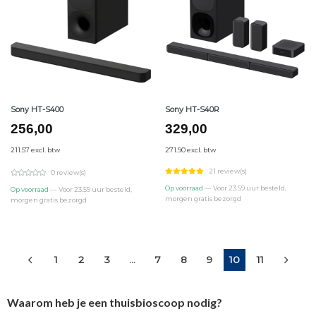
Sony HT-S400
Sony HT-S40R
256,00
329,00
211.57 excl. btw
271.90 excl. btw
21 review(s)
0 review(s)
Op voorraad
— Voor 23.59 uur besteld,
Op voorraad
— Voor 23.59 uur besteld,
morgen gratis bezorgd
morgen gratis bezorgd
1
2
3
…
7
8
9
10
11
Waarom heb je een thuisbioscoop nodig?