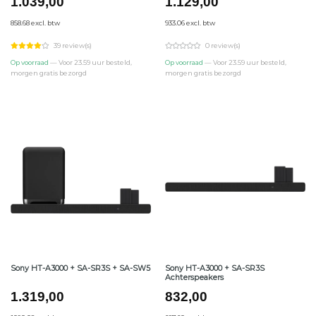
1.039,00
1.129,00
858.68 excl. btw
933.06 excl. btw
39 review(s)
0 review(s)
Op voorraad
— Voor 23.59 uur besteld,
Op voorraad
— Voor 23.59 uur besteld,
morgen gratis bezorgd
morgen gratis bezorgd
Sony HT-A3000 + SA-SR3S
Sony HT-A3000 + SA-SR3S + SA-SW5
Achterspeakers
1.319,00
832,00