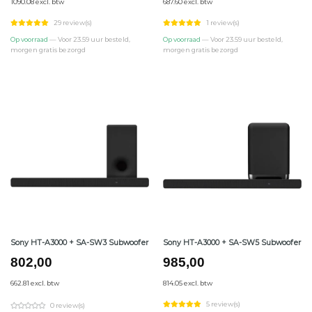
1090.08 excl. btw
687.60 excl. btw
29 review(s)
1 review(s)
Op voorraad
— Voor 23.59 uur besteld,
Op voorraad
— Voor 23.59 uur besteld,
morgen gratis bezorgd
morgen gratis bezorgd
Sony HT-A3000 + SA-SW3 Subwoofer
Sony HT-A3000 + SA-SW5 Subwoofer
802,00
985,00
662.81 excl. btw
814.05 excl. btw
5 review(s)
0 review(s)