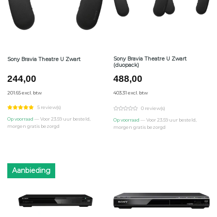
Sony Bravia Theatre U Zwart
Sony Bravia Theatre U Zwart
(duopack)
244,00
488,00
201.65 excl. btw
403.31 excl. btw
5 review(s)
0 review(s)
Op voorraad
— Voor 23.59 uur besteld,
Op voorraad
— Voor 23.59 uur besteld,
morgen gratis bezorgd
morgen gratis bezorgd
Aanbieding