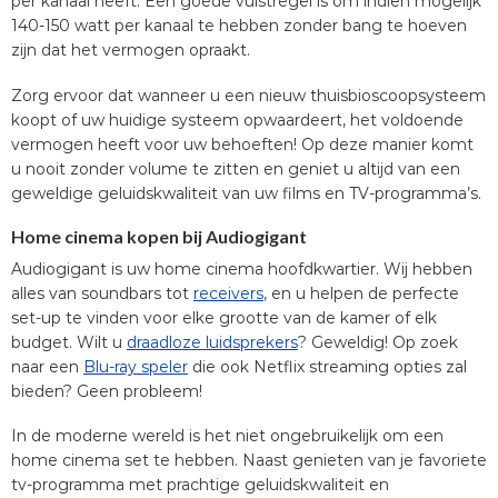
per kanaal heeft. Een goede vuistregel is om indien mogelijk
140-150 watt per kanaal te hebben zonder bang te hoeven
zijn dat het vermogen opraakt.
Zorg ervoor dat wanneer u een nieuw thuisbioscoopsysteem
koopt of uw huidige systeem opwaardeert, het voldoende
vermogen heeft voor uw behoeften! Op deze manier komt
u nooit zonder volume te zitten en geniet u altijd van een
geweldige geluidskwaliteit van uw films en TV-programma’s.
Home cinema kopen bij Audiogigant
Audiogigant is uw home cinema hoofdkwartier. Wij hebben
alles van soundbars tot
receivers
, en u helpen de perfecte
set-up te vinden voor elke grootte van de kamer of elk
budget. Wilt u
draadloze luidsprekers
? Geweldig! Op zoek
naar een
Blu-ray speler
die ook Netflix streaming opties zal
bieden? Geen probleem!
In de moderne wereld is het niet ongebruikelijk om een
home cinema set te hebben. Naast genieten van je favoriete
tv-programma met prachtige geluidskwaliteit en