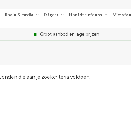
Radio & media
DJ gear
Hoofdtelefoons
Microfo
Groot aanbod en lage prijzen
nden die aan je zoekcriteria voldoen.