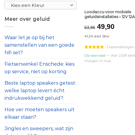
Kies een Kleur
Loodaccu voor mobiele
geluidsinstallaties – 12V 12
Meer over geluid
Oorspronke
Huidi
49,90
53,95
prijs
prijs
41.24 excl. btw
Waar let je op bij het
was:
is:
samenstellen van een goede
€53,95.
€49,9
3 beoordelingen
hifi set?
Op voorraad
— Voor 23:59 best
morgen in huis
Fietsenwinkel Enschede: kies
op service, niet op korting
Beste laptop speakers getest:
welke laptop levert écht
indrukwekkend geluid?
Hoe ver moeten speakers uit
elkaar staan?
Jingles en sweepers, wat zijn