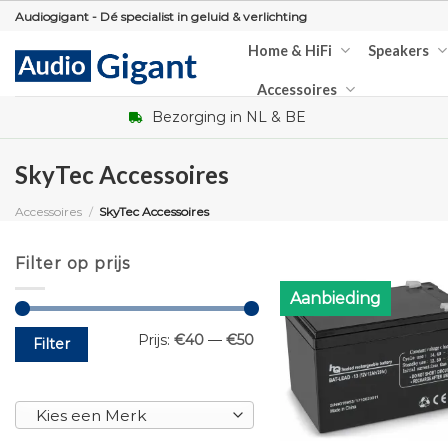
Skip
Audiogigant - Dé specialist in geluid & verlichting
to
Home & HiFi
Speakers
content
Accessoires
Bezorging in NL & BE
SkyTec Accessoires
Accessoires
/
SkyTec Accessoires
Filter op prijs
Aanbieding
Min.
Max.
Prijs:
€40
—
€50
Filter
prijs
prijs
Kies een Merk