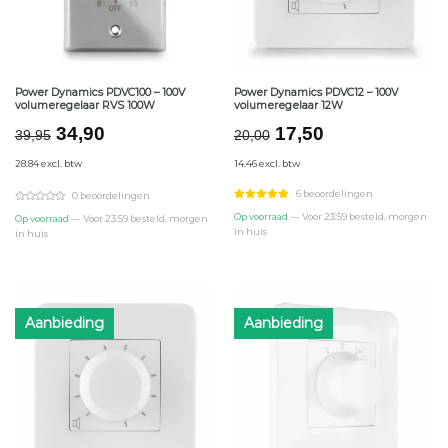
Power Dynamics PDVC100 – 100V
Power Dynamics PDVC12 – 100V
volumeregelaar RVS 100W
volumeregelaar 12W
Oorspronkelijke
Huidige
Oorspronkelijke
Huidige
34,90
17,50
39,95
20,00
prijs
prijs
prijs
prijs
28.84 excl. btw
14.46 excl. btw
was:
is:
was:
is:
€39,95.
€34,90.
€20,00.
€17,50.
6 beoordelingen
0 beoordelingen
Op voorraad
— Voor 23:59 besteld, morgen
Op voorraad
— Voor 23:59 besteld, morgen
in huis
in huis
Aanbieding
Aanbieding