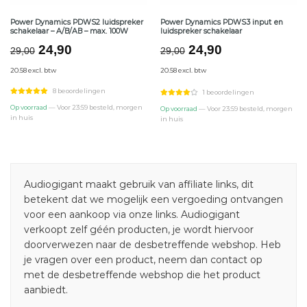
Power Dynamics PDWS2 luidspreker
Power Dynamics PDWS3 input en
schakelaar – A/B/AB – max. 100W
luidspreker schakelaar
Oorspronkelijke
Huidige
Oorspronkelijke
Huidige
24,90
24,90
29,00
29,00
prijs
prijs
prijs
prijs
20.58 excl. btw
20.58 excl. btw
was:
is:
was:
is:
€29,00.
€24,90.
€29,00.
€24,90.
8 beoordelingen
1 beoordelingen
Op voorraad
— Voor 23:59 besteld, morgen
Op voorraad
— Voor 23:59 besteld, morgen
in huis
in huis
Audiogigant maakt gebruik van affiliate links, dit
betekent dat we mogelijk een vergoeding ontvangen
voor een aankoop via onze links. Audiogigant
verkoopt zelf géén producten, je wordt hiervoor
doorverwezen naar de desbetreffende webshop. Heb
je vragen over een product, neem dan contact op
met de desbetreffende webshop die het product
aanbiedt.