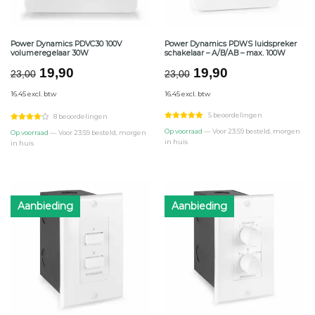
Power Dynamics PDVC30 100V
Power Dynamics PDWS luidspreker
volumeregelaar 30W
schakelaar – A/B/AB – max. 100W
Oorspronkelijke
Huidige
Oorspronkelijke
Huidige
19,90
19,90
23,00
23,00
prijs
prijs
prijs
prijs
16.45 excl. btw
16.45 excl. btw
was:
is:
was:
is:
€23,00.
€19,90.
€23,00.
€19,90.
5 beoordelingen
8 beoordelingen
Op voorraad
— Voor 23:59 besteld, morgen
Op voorraad
— Voor 23:59 besteld, morgen
in huis
in huis
Aanbieding
Aanbieding